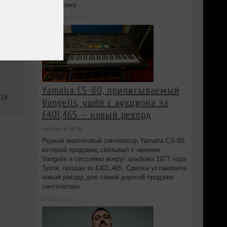
постановку.
Yamaha CS-80, приписываемый
:19
Vangelis, ушёл с аукциона за
£401,465 — новый рекорд
сегодня в 14:35
Редкий аналоговый синтезатор Yamaha CS-80,
который продавец связывал с именем
Vangelis и сессиями вокруг альбома 1977 года
Spiral, продан за £401,465. Сделка установила
новый рекорд для самой дорогой продажи
синтезатора.