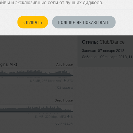
айвы и эксклюзивные сеты от лучших диджеев.
СЛУШАТЬ
БОЛЬШЕ НЕ ПОКАЗЫВАТЬ
Стиль:
Club/Dance
Записан: 07 января 2018
Добавлен: 09 января 2018, 11
ginal Mix)
Afro House
6.3 MB, 256 kbps AAC
373
02 марта
Deep House
11 MB, 320 kbps MP3
8
05 января