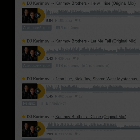
DJ Karimov
➝
Karimov Brothers - He will rise (Original Mix)
5:54
153 раза
8
Авторский трек
В плейлист
DJ Karimov
➝
Karimov Brothers - Let Me Fall (Original Mix)
3:43
439 раз
9
Авторский трек
В плейлист (в 1 плейлисте)
DJ Karimov
➝
Jean Luc, Nick Jay, Sharon West Mysterious, Backeer, Elline - Times (Karimov B
5:45
462 раза
12
Ремикс
В плейлист
DJ Karimov
➝
Karimov Brothers - Close (Original Mix)
3:09
333 раза
7