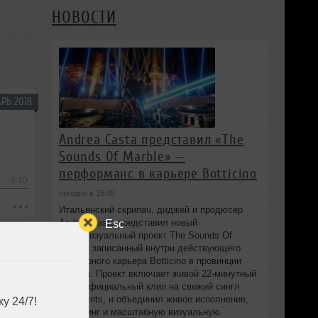
НОВОСТИ
РЬ 2018
Andrea Casta представил «The
Sounds Of Marble» —
перформанс в карьере Botticino
-2:40
сегодня в 15:05
Итальянский скрипач, диджей и продюсер
Andrea Casta представил новый
Esc
аудиовизуальный проект The Sounds Of
Marble, записанный внутри действующего
мраморного карьера Botticino в провинции
Brescia. Проект включает живой 22‑минутный
сет и официальный клип на свежий сингл
Fragments, и объединил живое исполнение,
у 24/7!
диджеинг и масштабную визуальную