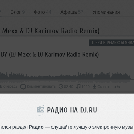
7
Блог
9
Фото
44
Афиша
57
Упоминания
DJ Mexx & DJ Karimov Radio Remix)
ТРЕКИ И РЕМИКСЫ ЯНВА
- DY (DJ Mexx & DJ Karimov Radio Remix)
В очередь
Комментировать
</>
02:40
1920
Скачать
ОДДЕРЖАТЬ АРТИСТА
РАДИО НА DJ.RU
СКАЖИ ДРУЗЬЯМ
вился раздел
Радио
— слушайте лучшую электронную музык