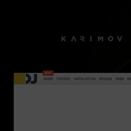
РАДИО
TOP100DJ
ЧАРТЫ HOT100
МУЗЫКА
ЛЮДИ
М