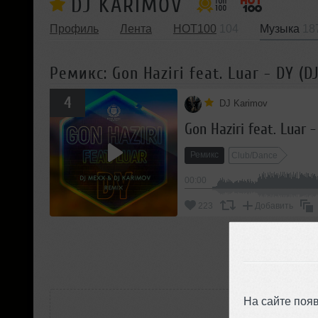
DJ KARIMOV
Профиль
Лента
HOT100
104
Музыка
18
Ремикс: Gon Haziri feat. Luar - DY (
4
DJ Karimov
Gon Haziri feat. Luar 
Ремикс
Club/Dance
00:00
223
Добавить
П
РАС
На сайте поя