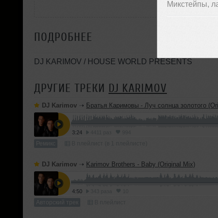
Микстейпы, л
ПОДРОБНЕЕ
DJ KARIMOV / HOUSE WORLD PRESENTS
ДРУГИЕ ТРЕКИ
DJ KARIMOV
DJ Karimov
➝
Братья Каримовы - Луч солнца золотого (Ori
3:24
4411 раз
994
Ремикс
В плейлист (в 1 плейлисте)
DJ Karimov
➝
Karimov Brothers - Baby (Original Mix)
4:50
343 раза
10
Авторский трек
В плейлист