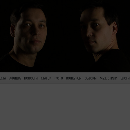
ЕСТА
АФИША
НОВОСТИ
СТАТЬИ
ФОТО
КОНКУРСЫ
ОБЗОРЫ
МУЗ. СТИЛИ
БЛОГИ