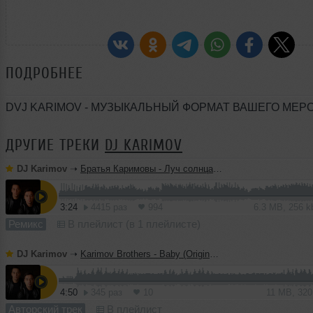
ПОДРОБНЕЕ
DVJ KARIMOV - МУЗЫКАЛЬНЫЙ ФОРМАТ ВАШЕГО МЕ
ДРУГИЕ ТРЕКИ
DJ KARIMOV
DJ Karimov
➝
Братья Каримовы - Луч солнца золотого (Original Mix)
3:24
4415 раз
994
6.3 MB, 256 
Ремикс
В плейлист (в 1 плейлисте)
DJ Karimov
➝
Karimov Brothers - Baby (Original Mix)
4:50
345 раз
10
11 MB, 32
Авторский трек
В плейлист