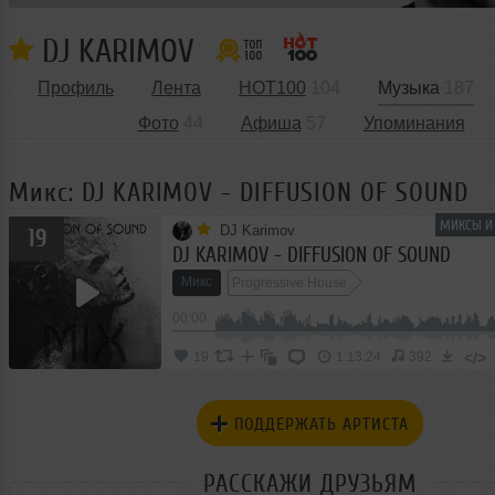
DJ KARIMOV
Профиль
Лента
HOT100
104
Музыка
187
Фото
44
Афиша
57
Упоминания
Микс: DJ KARIMOV - DIFFUSION OF SOUND
МИКСЫ И 
DJ Karimov
19
DJ KARIMOV - DIFFUSION OF SOUND
Микс
Progressive House
00:00
</>
19
1:13:24
392
ПОДДЕРЖАТЬ АРТИСТА
РАССКАЖИ ДРУЗЬЯМ