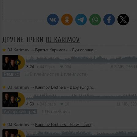
ДРУГИЕ ТРЕКИ
DJ KARIMOV
DJ Karimov
➝
Братья Каримовы - Луч солнца золотого (Original Mix)
3:24
4411 раз
994
6.3 MB, 256 
Ремикс
В плейлист (в 1 плейлисте)
DJ Karimov
➝
Karimov Brothers - Baby (Original Mix)
4:50
343 раза
10
11 MB, 32
Авторский трек
В плейлист
DJ Karimov
➝
Karimov Brothers - He will rise (Original Mix)