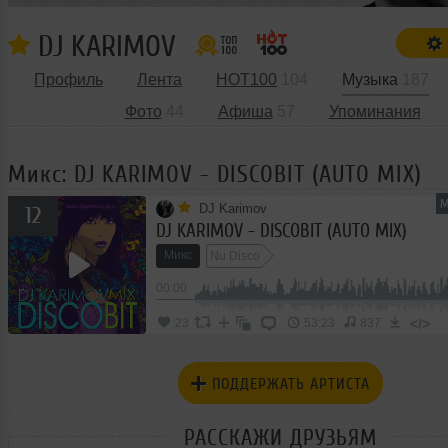
DJ KARIMOV
Профиль
Лента
HOT100
104
Музыка
187
Фото
44
Афиша
57
Упоминания
Микс: DJ KARIMOV - DISCOBIT (AUTO MIX)
М
DJ Karimov
12
DJ KARIMOV - DISCOBIT (AUTO MIX)
Микс
Nu Disco
00:00
</>
23
53:23
837
ПОДДЕРЖАТЬ АРТИСТА
РАССКАЖИ ДРУЗЬЯМ