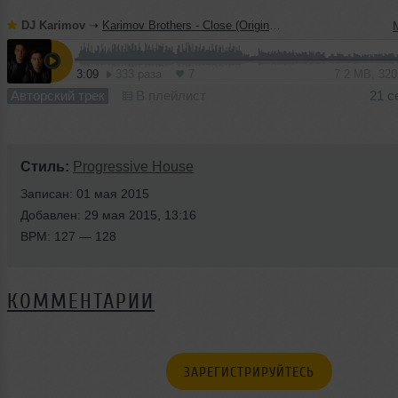
DJ Karimov
➝
Karimov Brothers - Close (Original Mix)
3:09
333 раза
7
7.2 MB, 32
Авторский трек
В плейлист
21 с
Стиль:
Progressive House
Записан: 01 мая 2015
Добавлен: 29 мая 2015, 13:16
BPM: 127 — 128
КОММЕНТАРИИ
ЗАРЕГИСТРИРУЙТЕСЬ