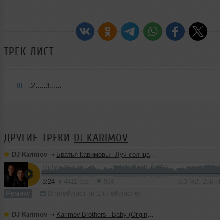
ТРЕК-ЛИСТ
..2.....3......
01
ДРУГИЕ ТРЕКИ
DJ KARIMOV
DJ Karimov
➝
Братья Каримовы - Луч солнца золотого (Original Mix)
3:24
4411 раз
994
6.3 MB, 256 
Ремикс
В плейлист (в 1 плейлисте)
DJ Karimov
➝
Karimov Brothers - Baby (Original Mix)