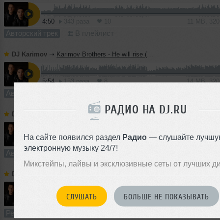
4:50
343 раза
10
11 MB, 32
Авторский трек
В плейлист
DJ Karimov
➝
Karimov Brothers - He will rise (Original Mix)
5:54
153 раза
8
14 MB, 32
Авторский трек
В плейлист
РАДИО НА DJ.RU
DJ Karimov
➝
Karimov Brothers - Let Me Fall (Original Mix)
На сайте появился раздел
Радио
— слушайте лучшу
3:43
439 раз
9
8.5 MB, 32
электронную музыку 24/7!
Авторский трек
В плейлист (в 1 плейлисте)
11 
Микстейпы, лайвы и эксклюзивные сеты от лучших д
DJ Karimov
➝
Jean Luc, Nick Jay, Sharon West Mysterious, Backeer, Elline - Times (Karimov Brothers Blend)
I
СЛУШАТЬ
БОЛЬШЕ НЕ ПОКАЗЫВАТЬ
5:45
462 раза
12
13 MB, 32
Ремикс
В плейлист
04 