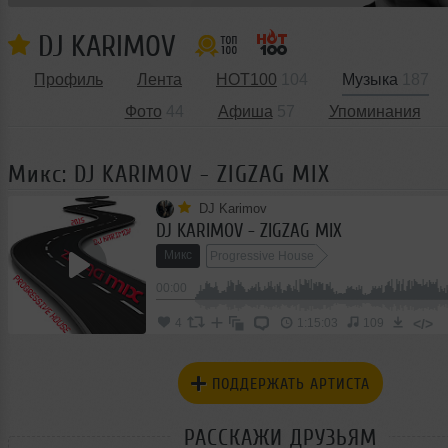
DJ KARIMOV
Профиль
Лента
HOT100
104
Музыка
187
Фото
44
Афиша
57
Упоминания
Микс: DJ KARIMOV - ZIGZAG MIX
DJ Karimov
DJ KARIMOV - ZIGZAG MIX
Микс
Progressive House
00:00
</>
4
1:15:03
109
ПОДДЕРЖАТЬ АРТИСТА
РАССКАЖИ ДРУЗЬЯМ