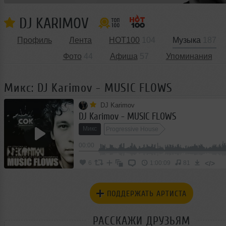
DJ KARIMOV
Профиль
Лента
HOT100
104
Музыка
187
Фото
44
Афиша
57
Упоминания
Микс: DJ Karimov - MUSIC FLOWS
DJ Karimov
DJ Karimov - MUSIC FLOWS
Микс
Progressive House
00:00
</>
6
1:00:09
81
ПОДДЕРЖАТЬ АРТИСТА
РАССКАЖИ ДРУЗЬЯМ