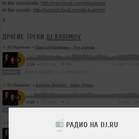
In the mixclouds:
http://mixcloud.com/djkarimov
In the clouds:
http://soundcloud.com/dj-karimov
X
ДРУГИЕ ТРЕКИ
DJ KARIMOV
DJ Karimov
➝
Братья Каримовы - Луч солнца золотого (Original Mix)
3:24
4411 раз
994
6.3 MB, 256 
Ремикс
В плейлист (в 1 плейлисте)
DJ Karimov
➝
Karimov Brothers - Baby (Original Mix)
4:50
343 раза
10
11 MB, 32
Авторский трек
В плейлист
РАДИО НА DJ.RU
DJ Karimov
➝
Karimov Brothers - He will rise (Original Mix)