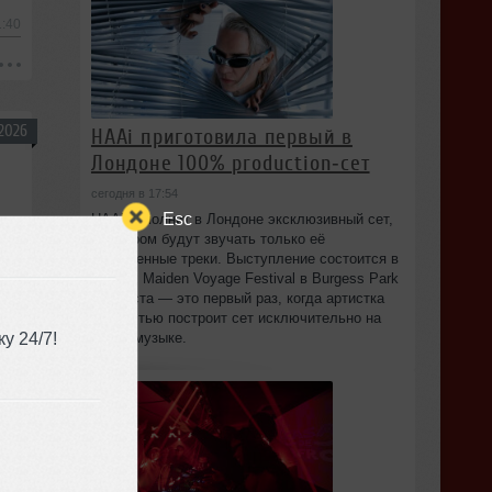
1:40
2026
HAAi приготовила первый в
Лондоне 100% production‑сет
сегодня в 17:54
Esc
HAAi исполнит в Лондоне эксклюзивный сет,
в котором будут звучать только её
1:01
собственные треки. Выступление состоится в
рамках Maiden Voyage Festival в Burgess Park
8 августа — это первый раз, когда артистка
полностью построит сет исключительно на
у 24/7!
своей музыке.
2026
9:12