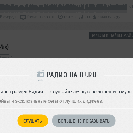
-6
В очередь
Комментировать
</>
1:01:40
508
Скачать
МИКСЫ И ЛАЙВЫ МАЙ 
Mix)
House
-6
РАДИО НА DJ.RU
В очередь
Комментировать
</>
1:01:01
721
Скачать
вился раздел
Радио
— слушайте лучшую электронную музык
МИКСЫ И ЛАЙВЫ АПРЕЛЬ 
айвы и эксклюзивные сеты от лучших диджеев.
Mix)
СЛУШАТЬ
БОЛЬШЕ НЕ ПОКАЗЫВАТЬ
-5