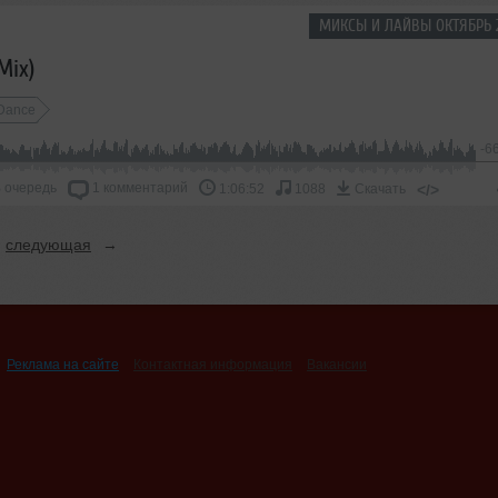
МИКСЫ И ЛАЙВЫ ОКТЯБРЬ 
Mix)
Dance
-6
 очередь
1 комментарий
</>
1:06:52
1088
Скачать
следующая
→
Реклама на сайте
Контактная информация
Вакансии