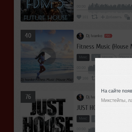
00:00
101
Добавить
40
Dj Ivanko
Fitness Music (House 
Микс
10
House
Disco 
00:00
166
Добавить
На сайте поя
76
Dj Ivanko
Микстейпы, л
JUST HOUSE 4 (House 
Микс
19
House
00:00