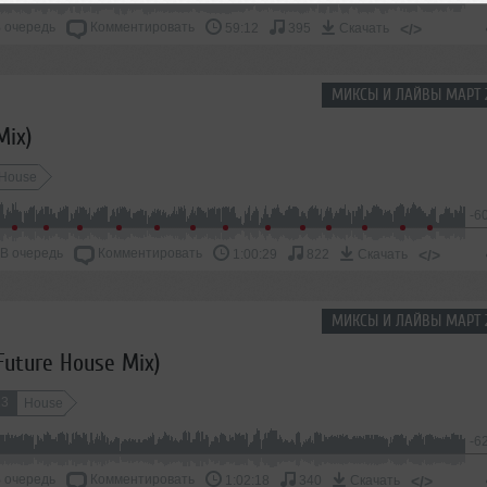
 очередь
Комментировать
</>
59:12
395
Скачать
МИКСЫ И ЛАЙВЫ МАРТ 
Mix)
 House
-6
В очередь
Комментировать
</>
1:00:29
822
Скачать
МИКСЫ И ЛАЙВЫ МАРТ 
Future House Mix)
13
House
-6
 очередь
Комментировать
</>
1:02:18
340
Скачать