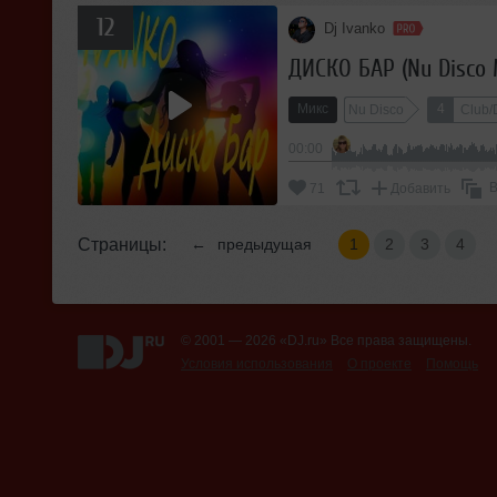
12
Dj Ivanko
ДИСКО БАР (Nu Disco 
Микс
4
Nu Disco
Club/
00:00
В
71
Добавить
Страницы:
←
предыдущая
1
2
3
4
© 2001 — 2026 «DJ.ru» Все права защищены.
Условия использования
О проекте
Помощь