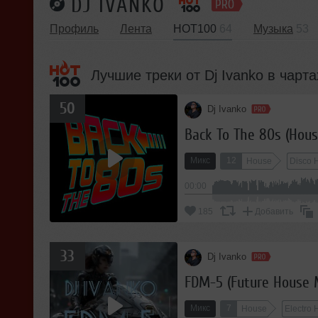
DJ IVANKO
Профиль
Лента
HOT100
64
Музыка
53
Лучшие треки от Dj Ivanko в чарт
50
Dj Ivanko
Back To The 80s (Hous
Микс
12
House
Disco 
00:00
185
Добавить
33
Dj Ivanko
FDM-5 (Future House 
Микс
7
House
Electro