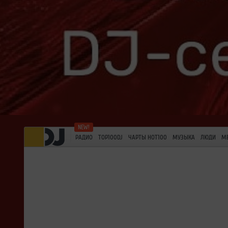
РАДИО
TOP100DJ
ЧАРТЫ HOT100
МУЗЫКА
ЛЮДИ
М