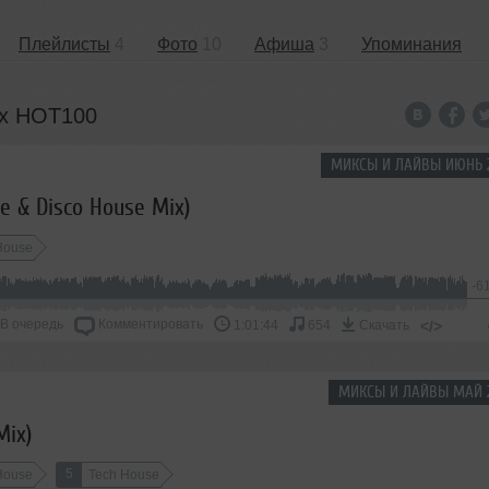
Плейлисты
4
Фото
10
Афиша
3
Упоминания
ах HOT100
МИКСЫ И ЛАЙВЫ ИЮНЬ 
e & Disco House Mix)
House
-6
В очередь
Комментировать
</>
1:01:44
654
Скачать
МИКСЫ И ЛАЙВЫ МАЙ 
Mix)
5
 House
Tech House