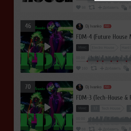
В
98
Добавить
46
Dj Ivanko
FDM-4 (Future House 
Микс
Electro House
Hard
00:00
160
Добавить
70
Dj Ivanko
FDM-3 (Tech-House & 
Микс
12
Tech House
00:00
В
68
Добавить