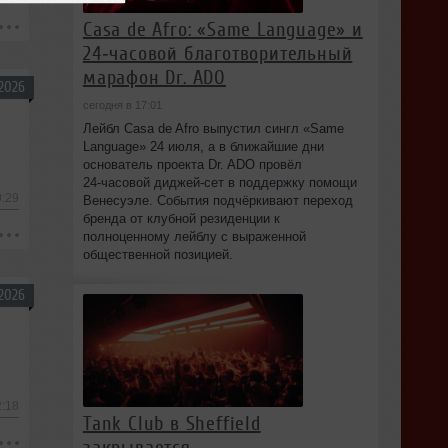
Casa de Afro: «Same Language» и
24‑часовой благотворительный
марафон Dr. ADO
2026
сегодня в 17:01
Лейбл Casa de Afro выпустил сингл «Same
Language» 24 июля, а в ближайшие дни
основатель проекта Dr. ADO провёл
24‑часовой диджей‑сет в поддержку помощи
0:29
Венесуэле. События подчёркивают переход
бренда от клубной резиденции к
полноценному лейблу с выраженной
общественной позицией.
2026
2:18
Tank Club в Sheffield
закрывается