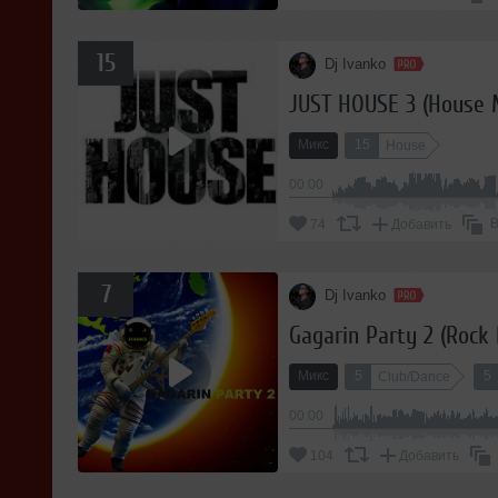
15
Dj Ivanko
JUST HOUSE 3 (House 
Микс
15
House
00:00
В
74
Добавить
7
Dj Ivanko
Gagarin Party 2 (Rock
Микс
5
5
Club/Dance
00:00
104
Добавить