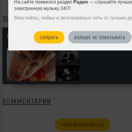
На сайте появился раздел
Радио
— слушайте лучшу
Нет записей в блоге
электронную музыку 24/7!
ФОТОГРАФИИ
Микстейпы, лайвы и эксклюзивные сеты от лучших д
Иван Гончаров
СЛУШАТЬ
БОЛЬШЕ НЕ ПОКАЗЫВАТЬ
19 июля 2010
КОММЕНТАРИИ
ЗАРЕГИСТРИРУЙТЕСЬ