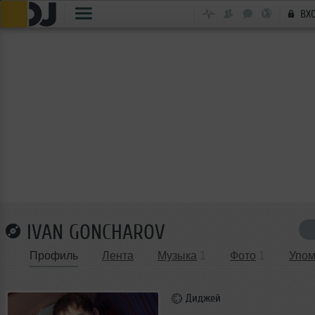
ВХ
IVAN GONCHAROV
Профиль
Лента
Музыка
1
Фото
1
Упом
Диджей