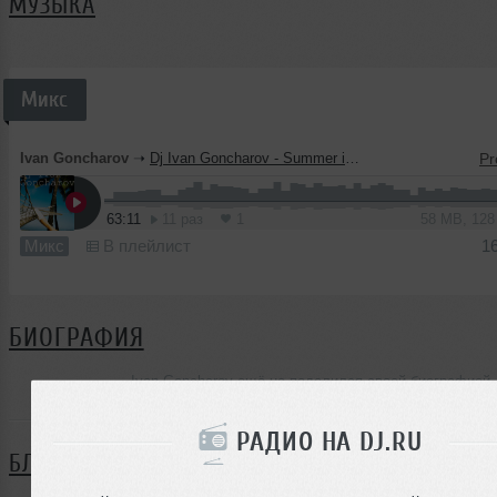
МУЗЫКА
Микс
Ivan Goncharov
➝
Dj Ivan Goncharov - Summer is small life
63:11
11 раз
1
58 MB, 12
Микс
В плейлист
1
БИОГРАФИЯ
Ivan Goncharov ещё не поделился своей биографией
РАДИО НА DJ.RU
БЛОГ