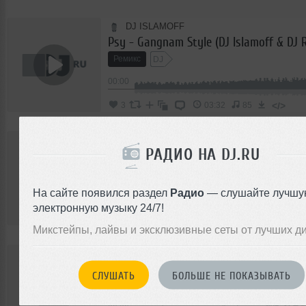
DJ ISLAMOFF
Ремикс
DJ
00:00
</>
3
03:32
85
DJ ISLAMOFF
РАДИО НА DJ.RU
Ремикс
Progressive House
На сайте появился раздел
Радио
— слушайте лучшу
00:00
электронную музыку 24/7!
</>
1
03:57
26
Микстейпы, лайвы и эксклюзивные сеты от лучших д
DJ ISLAMOFF
DJ ANTOINE - IN MY DREAMS (DJ ISLAM
СЛУШАТЬ
БОЛЬШЕ НЕ ПОКАЗЫВАТЬ
Ремикс
Club/Dance