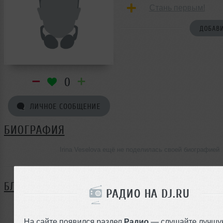
Стань первым!
ДОБАВИ
0
ЛИЧНОЕ СООБЩЕНИЕ
БИОГРАФИЯ
Irina Veselova ещё не поделилась своей биографией
БЛОГ
РАДИО НА DJ.RU
Нет записей в блоге
На сайте появился раздел
Радио
— слушайте лучшу