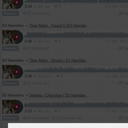
3:54
259 раз
8
8.9 MB, 320
Ремикс
В плейлист
07 с
DJ Hamidov
➝
Therr Maitz - Found U (DJ Hamidov Remix)
3:48
186 раз
8
8.7 MB, 320
Ремикс
В плейлист
07 с
DJ Hamidov
➝
Therr Maitz - Doctor ( DJ Hamidov Remix )
3:58
152 раза
8
9.1 MB, 320
Ремикс
В плейлист
07 с
DJ Hamidov
➝
Serebro - Chocolate ( DJ Hamidov remix )
3:13
347 раз
6
7.4 MB, 320
Ремикс
В плейлист (в 1 плейлисте)
07 с