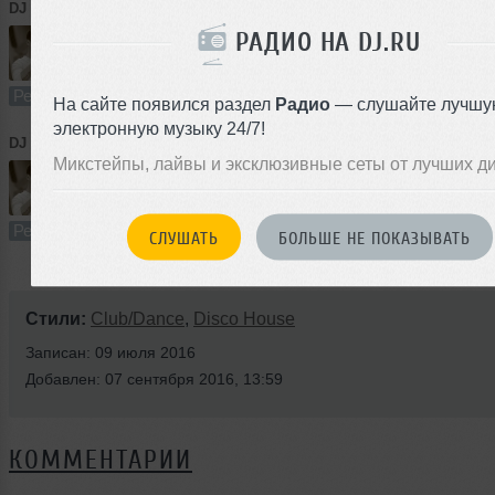
DJ Hamidov
➝
Polina - Little Babylon ( DJ Hamidov Remix )
РАДИО НА DJ.RU
3:27
160 раз
4
7.9 MB, 320
Ремикс
В плейлист
07 с
На сайте появился раздел
Радио
— слушайте лучшу
электронную музыку 24/7!
DJ Hamidov
➝
Gnash - i hate u, i love u (ft. olivia o'brien) (DJ HamidovRemix)
Микстейпы, лайвы и эксклюзивные сеты от лучших д
2:50
119 раз
4
6.5 MB, 320
Ремикс
В плейлист
07 с
СЛУШАТЬ
БОЛЬШЕ НЕ ПОКАЗЫВАТЬ
Стили:
Club/Dance
,
Disco House
Записан: 09 июля 2016
Добавлен: 07 сентября 2016, 13:59
КОММЕНТАРИИ