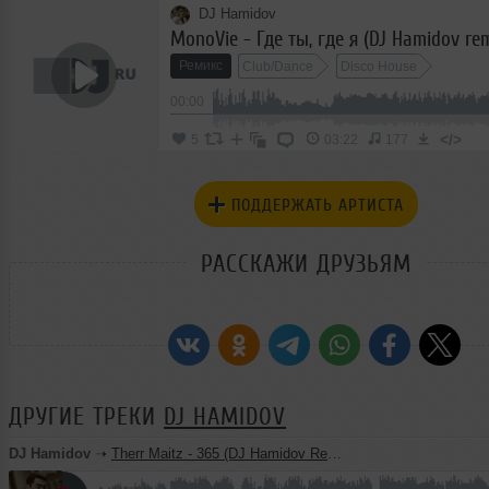
DJ Hamidov
MonoVie - Где ты, где я (DJ Hamidov rem
Ремикс
Club/Dance
Disco House
00:00
</>
5
03:22
177
ПОДДЕРЖАТЬ АРТИСТА
РАССКАЖИ ДРУЗЬЯМ
ДРУГИЕ ТРЕКИ
DJ HAMIDOV
DJ Hamidov
➝
Therr Maitz - 365 (DJ Hamidov Remix)