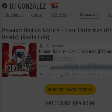
DJ GONZALEZ
Профиль
Лента
HOT100
13
Музыка
26
У
Ремикс: Human Nature - Last Christmas (DJ
Remix) (Radio Edit)
DJ Gonzalez
Ремикс
Deep House
00:00
</>
38
03:23
563
ПОДДЕРЖАТЬ АРТИСТА
РАССКАЖИ ДРУЗЬЯМ