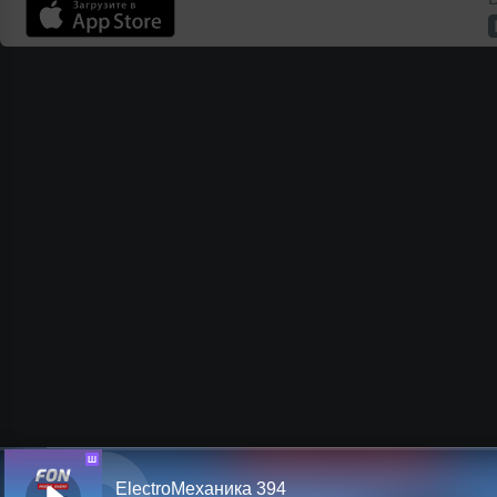
Ш
ElectroМеханика 394