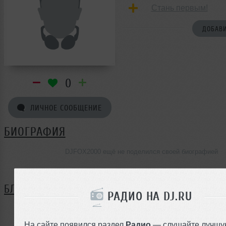
Стань первым!
ДОБАВИ
0
ЛИЧНОЕ СООБЩЕНИЕ
БИОГРАФИЯ
DJFOX2000 ещё не поделился своей биографией
БЛОГ
РАДИО НА DJ.RU
Нет записей в блоге
На сайте появился раздел
Радио
— слушайте лучшу