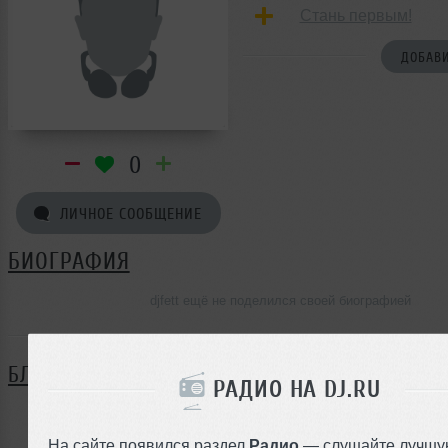
Стань первым!
ДОБАВИ
0
ЛИЧНОЕ СООБЩЕНИЕ
БИОГРАФИЯ
djfett ещё не поделился своей биографией
БЛОГ
РАДИО НА DJ.RU
Нет записей в блоге
На сайте появился раздел
Радио
— слушайте лучшу