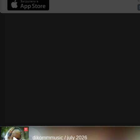
П
dikommmusic / july 2026