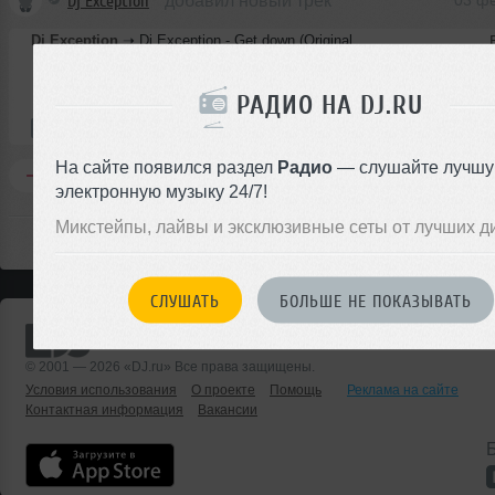
Dj Exception
добавил новый трек
03 ф
Dj Exception
➝
Dj Exception - Get down (Original Mix)
РАДИО НА DJ.RU
1
5:28
8 раз
5.0 MB, 128 
Авторский трек
В плейлист
03 ф
На сайте появился раздел
Радио
— слушайте лучш
Комментировать
Перепостить
0
электронную музыку 24/7!
Микстейпы, лайвы и эксклюзивные сеты от лучших д
СЛУШАТЬ
БОЛЬШЕ НЕ ПОКАЗЫВАТЬ
© 2001 — 2026 «DJ.ru» Все права защищены.
Условия использования
О проекте
Помощь
Реклама на сайте
Контактная информация
Вакансии
Б