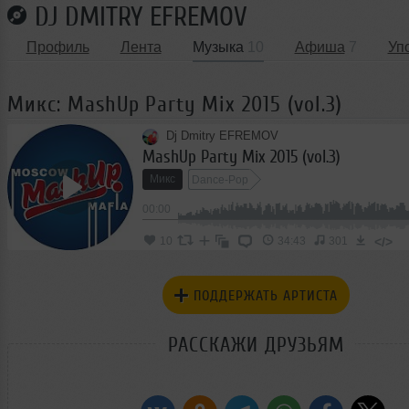
DJ DMITRY EFREMOV
Профиль
Лента
Музыка
10
Афиша
7
Уп
Микс: MashUp Party Mix 2015 (vol.3)
Dj Dmitry EFREMOV
MashUp Party Mix 2015 (vol.3)
Микс
Dance-Pop
00:00
</>
10
34:43
301
ПОДДЕРЖАТЬ АРТИСТА
РАССКАЖИ ДРУЗЬЯМ