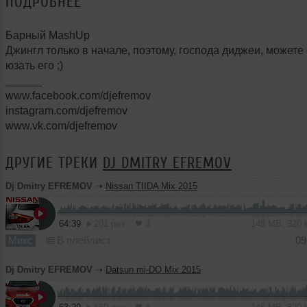
ПОДРОБНЕЕ
Барный MashUp
Джингл только в начале, поэтому, господа диджеи, можете
юзать его ;)
______
www.facebook.com/djefremov
instagram.com/djefremov
www.vk.com/djefremov
ДРУГИЕ ТРЕКИ
DJ DMITRY EFREMOV
Dj Dmitry EFREMOV
➝
Nissan TIIDA Mix 2015
64:39
201 раз
3
148 MB, 320
Микс
В плейлист
09
Dj Dmitry EFREMOV
➝
Datsun mi-DO Mix 2015