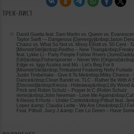
ТРЕК-ЛИСТ
David Guetta feat. Sam Martin vs. Queen vs. Evanescen
01
Taylor Swift
— Dangerous [Djenergy]&nbsp;Jason Derulo
Chainz vs. What So Not vs. Missy Elliott vs. 50 Cent - Ta
[MixmstrStel]&nbsp;Redfoo – New Thang&nbsp;Freaky 
feat. Lykke Li - Party People Follow Rivers (JumoDaddy
Edit)&nbsp;Fisherspooner – Never Win (Original)&nbs
Edge vs. Iggy Azalea and Mù - Let's Beg For It
[MixmstrStel]&nbsp;Timbaland Featuring Nelly Furtado
Justin Timberlake - Give It To Me&nbsp;Milky Chance - 
Dance&nbsp;Clean Bandit vs. TLC - Rather Be With A 
[Discosid]&nbsp;Kiesza - Hideaway&nbsp;Lilly Wood 
Prick and Robin Schulz – Prayer In C (Robin Schulz
remix)&nbsp;John Newman - Love Me Again&nbsp;Calv
ft Alesso ft Hurts – Under Control&nbsp;Pitbull feat. Jen
Lopez &amp; Claudia Leitte - We Are One&nbsp;DJ Fell
Feat. Pitbull, Juicy J &amp; Cee Lo Green – Have Som