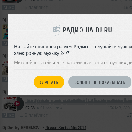
63:29
160 раз
4
146 MB, 320
Микс
В плейлист
18 
Dj Dmitry EFREMOV
➝
Live @ Shishas Sferum Bar #MASHMONDAYS (02.02.2015)
РАДИО НА DJ.RU
59:15
131 раз
5
136 MB, 320
Микс
В плейлист
05 
На сайте появился раздел
Радио
— слушайте лучшу
электронную музыку 24/7!
Dj Dmitry EFREMOV
➝
Nissan X-Trail Mix 2015
Микстейпы, лайвы и эксклюзивные сеты от лучших д
63:40
95 раз
7
146 MB, 320
Микс
В плейлист (в 1 плейлисте)
26
СЛУШАТЬ
БОЛЬШЕ НЕ ПОКАЗЫВАТЬ
Dj Dmitry EFREMOV
➝
Nissan Pathfinder Mix 2014
67:58
61 раз
4
156 MB, 320
Микс
В плейлист
17
Dj Dmitry EFREMOV
➝
Nissan Sentra Miх 2014