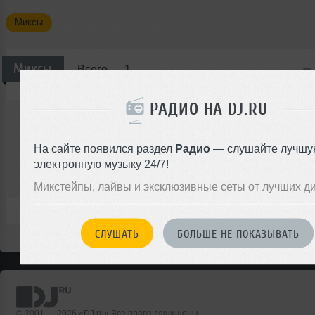
Миксы
Миксы
Всего —
1
РАДИО НА DJ.RU
DSN
dsn_-_Trance_X-press_yaermix_wish_DSN
Микс
Progressive Trance
На сайте появился раздел
Радио
— слушайте лучшу
электронную музыку 24/7!
00:00
Микстейпы, лайвы и эксклюзивные сеты от лучших д
</>
1
1:37:14
9
СЛУШАТЬ
БОЛЬШЕ НЕ ПОКАЗЫВАТЬ
© 2001 — 2026 «DJ.ru» Все права защищены.