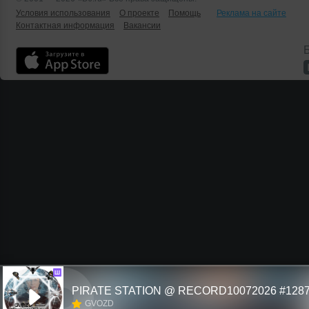
Условия использования
О проекте
Помощь
Реклама на сайте
Контактная информация
Вакансии
Б
Ш
PIRATE STATION @ RECORD10072026 #128
GVOZD