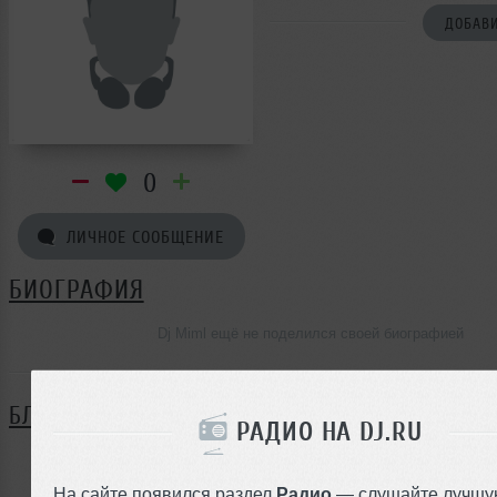
ДОБАВИ
0
ЛИЧНОЕ СООБЩЕНИЕ
БИОГРАФИЯ
Dj Miml ещё не поделился своей биографией
БЛОГ
РАДИО НА DJ.RU
Нет записей в блоге
На сайте появился раздел
Радио
— слушайте лучшу