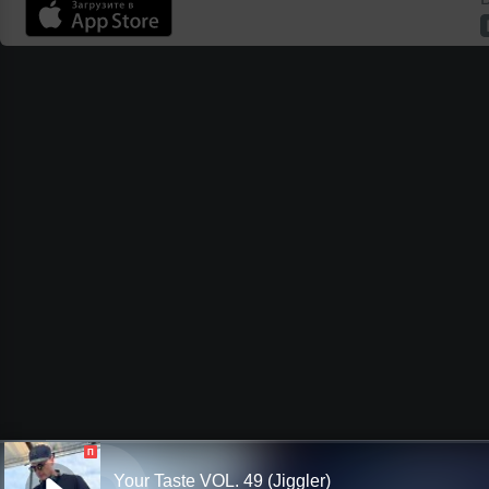
П
Your Taste VOL. 49 (Jiggler)