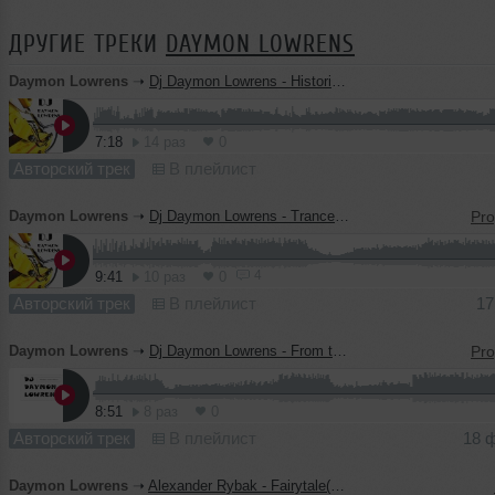
ДРУГИЕ ТРЕКИ
DAYMON LOWRENS
Daymon Lowrens
➝
Dj Daymon Lowrens - Historia de' amor(original mix)
7:18
14 раз
0
Авторский трек
В плейлист
Daymon Lowrens
➝
Dj Daymon Lowrens - Trance Movement-2010(original mix)
4
9:41
10 раз
0
Авторский трек
В плейлист
17
Daymon Lowrens
➝
Dj Daymon Lowrens - From the bottom of one's heart(original mix) .mp3
8:51
8 раз
0
Авторский трек
В плейлист
18 
Daymon Lowrens
➝
Alexander Rybak - Fairytale(Dj Daymon Lowrens remix)