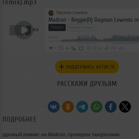
remix).mp3
Daymon Lowrens
Madcon - Beggin(Dj Daymon Lowrens re
Ремикс
Electro House
00:00
</>
0
06:54
136
ПОДДЕРЖАТЬ АРТИСТА
РАССКАЖИ ДРУЗЬЯМ
ПОДРОБНЕЕ
удачный ремикс на Madcon, проверен танцполами.