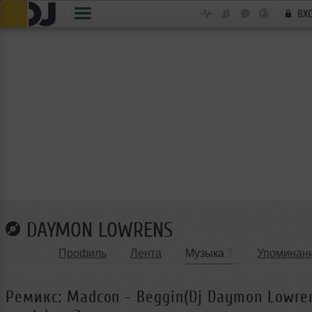
ВХ
DAYMON LOWRENS
Профиль
Лента
Музыка
7
Упоминан
Ремикс: Madcon - Beggin(Dj Daymon Lowre