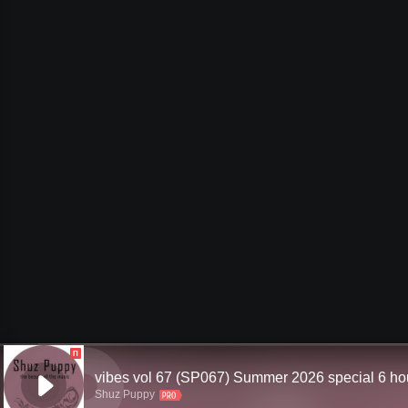
П
Shuz Puppy