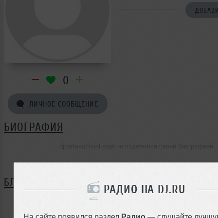
ДОБАВИ
0
ЛИЧНОЕ СООБЩЕНИЕ
БИОГРАФИЯ
djcortexofficial ещё не поделился своей биографией
БЛОГ
РАДИО НА DJ.RU
Нет записей в блоге
На сайте появился раздел
Радио
— слушайте лучшу