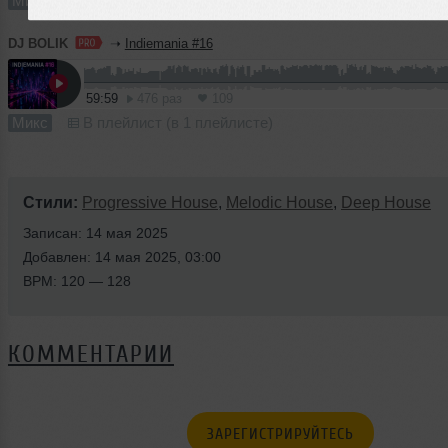
Микс
В плейлист (в 1 плейлисте)
DJ BOLIK
➝
Indiemania #16
59:59
476 раз
109
Микс
В плейлист (в 1 плейлисте)
Стили:
Progressive House
,
Melodic House
,
Deep House
Записан: 14 мая 2025
Добавлен: 14 мая 2025, 03:00
BPM: 120 — 128
КОММЕНТАРИИ
ЗАРЕГИСТРИРУЙТЕСЬ