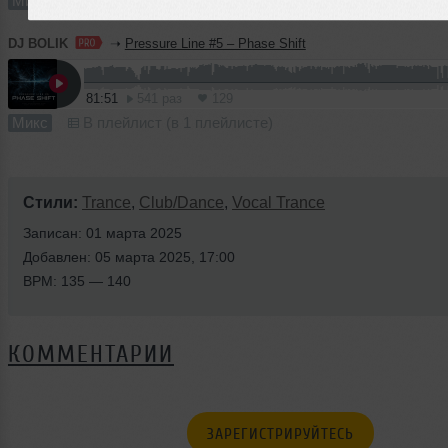
Микс
В плейлист (в 1 плейлисте)
DJ BOLIK
➝
Pressure Line #5 – Phase Shift
81:51
541 раз
129
Микс
В плейлист (в 1 плейлисте)
Стили:
Trance
,
Club/Dance
,
Vocal Trance
Записан: 01 марта 2025
Добавлен: 05 марта 2025, 17:00
BPM: 135 — 140
КОММЕНТАРИИ
ЗАРЕГИСТРИРУЙТЕСЬ