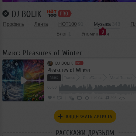
DJ BOLIK
Профиль
Лента
HOT100
91
Музыка
343
П
9
Блог
1
Упоминания
Микс: Pleasures of Winter
DJ BOLIK
Pleasures of Winter
Микс
Trance
Club/Dance
Vocal Trance
00:00
</>
5
1:19:04
296
ПОДДЕРЖАТЬ АРТИСТА
РАССКАЖИ ДРУЗЬЯМ