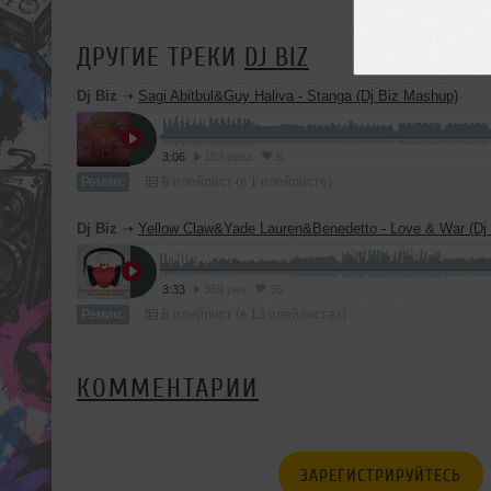
ДРУГИЕ ТРЕКИ
DJ BIZ
Dj Biz
➝
Sagi Abitbul&Guy Haliva - Stanga (Dj Biz Mashup)
3:06
153 раза
5
Ремикс
В плейлист (в 1 плейлисте)
Dj Biz
➝
Yellow Claw&Yade Lauren&Benedetto - Love & War (Dj Bi
3:33
359 раз
35
Ремикс
В плейлист (в 13 плейлистах)
КОММЕНТАРИИ
ЗАРЕГИСТРИРУЙТЕСЬ