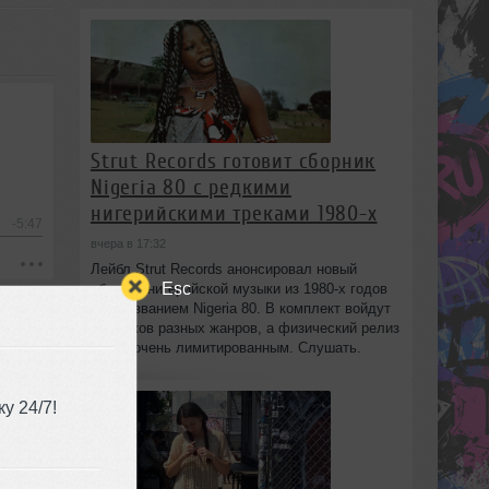
Strut Records готовит сборник
Nigeria 80 с редкими
нигерийскими треками 1980-х
-5:47
вчера в 17:32
Лейбл Strut Records анонсировал новый
Esc
сборник нигерийской музыки из 1980-х годов
под названием Nigeria 80. В комплект войдут
13 треков разных жанров, а физический релиз
будет очень лимитированным. Слушать.
у 24/7!