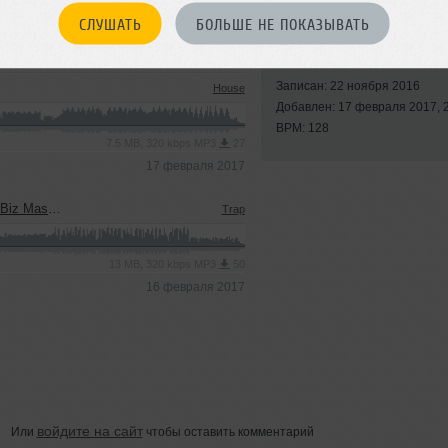
СЛУШАТЬ
БОЛЬШЕ НЕ ПОКАЗЫВАТЬ
Стили:
Electro House
,
Progressive House
Записан: 22 ноября 2016
House
Добавлен: 17 февраля 2017, 
BPM: 128
7.5 MB, 320 kbps MP3
27
17 февраля 2017
z Mashup)
Trap
13 MB, 320 kbps MP3
50
16 февраля 2017
войдите на сайт
Или
чтобы оставить комментарий