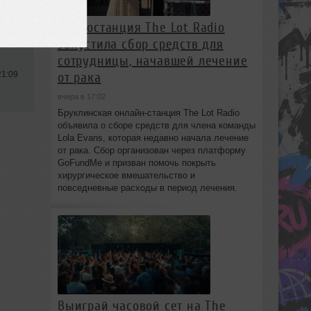
Радиостанция The Lot Radio
запустила сбор средств для
сотрудницы, начавшей лечение
21:09
от рака
вчера в 17:02
Бруклинская онлайн-станция The Lot Radio
объявила о сборе средств для члена команды
Lola Evans, которая недавно начала лечение
от рака. Сбор организован через платформу
GoFundMe и призван помочь покрыть
хирургическое вмешательство и
повседневные расходы в период лечения.
Выиграй часовой сет на The