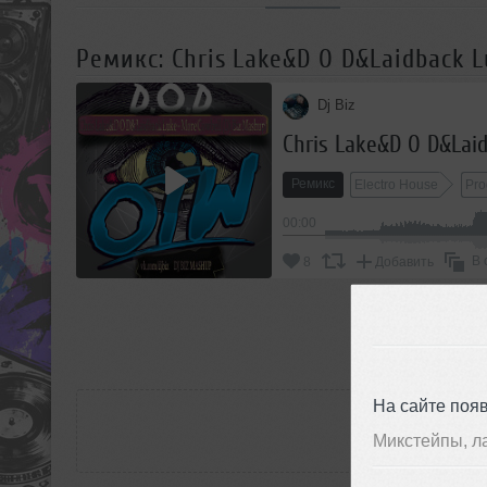
Ремикс: Chris Lake&D O D&Laidback L
Dj Biz
Chris Lake&D O D&Laid
Ремикс
Electro House
Pro
00:00
В 
8
Добавить
П
РАС
На сайте поя
Микстейпы, л