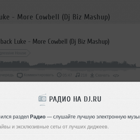
uke - More Cowbell (Dj Biz Mashup)
back Luke - More Cowbell (Dj Biz Mashup)
gressive House
очередь
Комментировать
</>
05:47
218
Скачать
ОДДЕРЖАТЬ АРТИСТА
РАДИО НА DJ.RU
СКАЖИ ДРУЗЬЯМ
вился раздел
Радио
— слушайте лучшую электронную музык
айвы и эксклюзивные сеты от лучших диджеев.