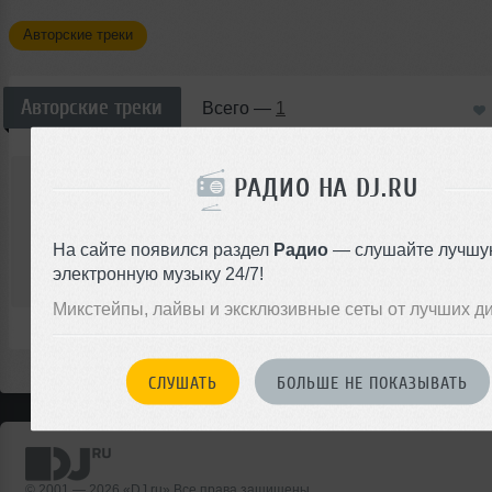
Авторские треки
Авторские треки
Всего —
1
Baby Face
РАДИО НА DJ.RU
Dj Baby Face - Mix
Авторский трек
DJ
На сайте появился раздел
Радио
— слушайте лучшу
00:00
электронную музыку 24/7!
</>
3
20:37
47
Микстейпы, лайвы и эксклюзивные сеты от лучших д
СЛУШАТЬ
БОЛЬШЕ НЕ ПОКАЗЫВАТЬ
© 2001 — 2026 «DJ.ru» Все права защищены.