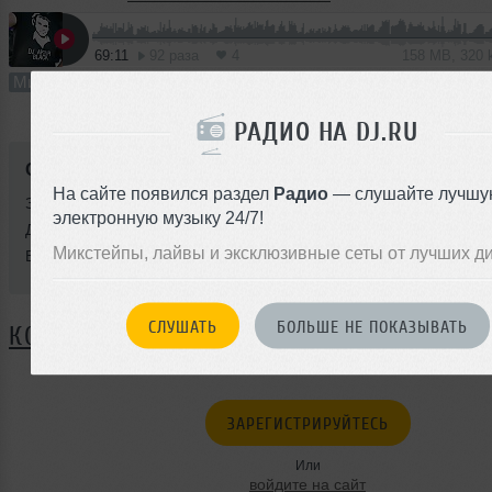
69:11
92 раза
4
158 MB, 320
Микс
В плейлист
11 
РАДИО НА DJ.RU
Стиль:
House
На сайте появился раздел
Радио
— слушайте лучшу
Записан: 05 декабря 2013
электронную музыку 24/7!
Добавлен: 11 декабря 2013, 12:52
Микстейпы, лайвы и эксклюзивные сеты от лучших д
BPM: 128
СЛУШАТЬ
БОЛЬШЕ НЕ ПОКАЗЫВАТЬ
КОММЕНТАРИИ
ЗАРЕГИСТРИРУЙТЕСЬ
Или
войдите на сайт