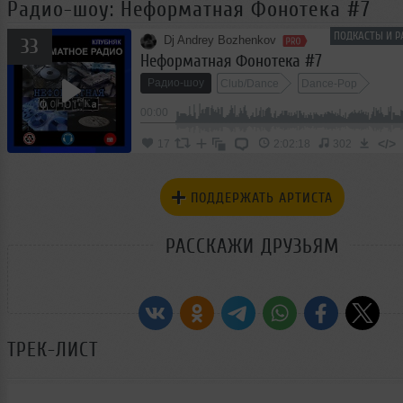
Радио-шоу: Неформатная Фонотека #7
ПОДКАСТЫ И Р
Dj Andrey Bozhenkov
33
Неформатная Фонотека #7
Радио-шоу
Club/Dance
Dance-Pop
15
00:00
Progressive House
</>
17
2:02:18
302
ПОДДЕРЖАТЬ АРТИСТА
РАССКАЖИ ДРУЗЬЯМ
ТРЕК-ЛИСТ