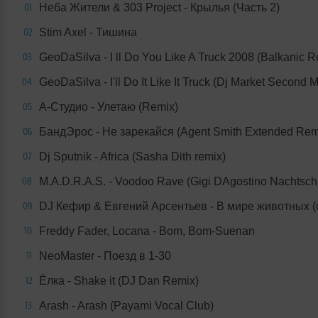
Неба Жители & 303 Project - Крылья (Часть 2)
01
Stim Axel - Тишина
02
GeoDaSilva - I ll Do You Like A Truck 2008 (Balkanic R
03
GeoDaSilva - I'll Do It Like It Truck (Dj Market Second M
04
А-Студио - Улетаю (Remix)
05
БандЭрос - Не зарекайся (Agent Smith Extended Rem
06
Dj Sputnik - Africa (Sasha Dith remix)
07
M.A.D.R.A.S. - Voodoo Rave (Gigi DAgostino Nachtsch
08
DJ Кефир & Евгений Арсентьев - В мире животных (c
09
Freddy Fader, Locana - Bom, Bom-Suenan
10
NeoMaster - Поезд в 1-30
11
Ёлка - Shake it (DJ Dan Remix)
12
Arash - Arash (Payami Vocal Club)
13