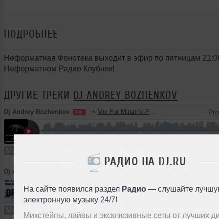
ПОДРОБНЕЕ
Неформатная Фонотека выходит в эфир по пятницам 21:0
Неформатном Радио Клубняк!
ДРУГИЕ ТРЕКИ
DJ ANDREY BOZHENKOV
Dj Andrey Bozhenkov
➝
Mix For Minatrix-Fm (Vol.07) 2026
62:03
889 раз
200
115 MB, 256
Микс
В плейлист (в 3 плейлистах)
РАДИО НА DJ.RU
Dj Andrey Bozhenkov
➝
Deep Emotion (Episode 097)
На сайте появился раздел
Радио
— слушайте лучшу
2
54:30
1184 раза
291
101 MB, 256 
электронную музыку 24/7!
Микс
В плейлист (в 1 плейлисте)
Микстейпы, лайвы и эксклюзивные сеты от лучших д