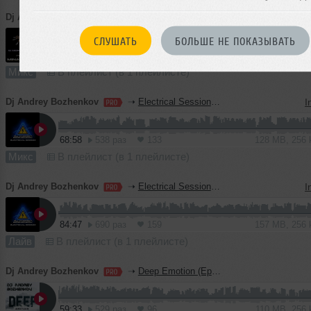
Dj Andrey Bozhenkov
➝
Mix For Minatrix-Fm (Vol.06) 2026
СЛУШАТЬ
БОЛЬШЕ НЕ ПОКАЗЫВАТЬ
73:46
666 раз
154
137 MB, 256
Микс
В плейлист (в 1 плейлисте)
Dj Andrey Bozhenkov
➝
Electrical Session #235
I
68:58
538 раз
133
128 MB, 256
Микс
В плейлист (в 1 плейлисте)
Dj Andrey Bozhenkov
➝
Electrical Session [Живьём] (31.03.2026)
I
84:47
690 раз
159
157 MB, 256
Лайв
В плейлист (в 1 плейлисте)
Dj Andrey Bozhenkov
➝
Deep Emotion (Episode 096)
59:33
529 раз
96
110 MB, 256