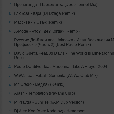
Пропаганда - Наркоманка (Deep Tonnel Mix)
14
Глюкоза - Юра (Dj Dzaga Remix)
15
Массква - 7 Этаж (Remix)
16
X-Mode - Что? Где? Когда? (Remix)
17
Русские Ди-Джеи and Unknown - Иван Васильевич 
18
Профессию (Часть 2) (Best Radio Remix)
David Guetta Feat. Jd Davis - The World Is Mine (John
19
Rmx)
Pedro Da Silver feat. Madonna - Like A Prayer`2004
20
WaWa feat. Fabal - Sombrita (WaWa Club Mix)
21
Mr. Credo - Медляк (Remix)
22
Arash - Temptation (Payami Club)
23
M.Pravda - Sunrise (6AM Dub Version)
24
Dj Alex Kod (Alex Kodolov) - Headroom
25