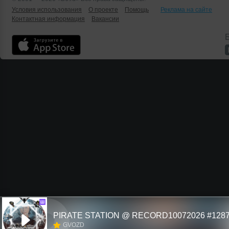
Условия использования
О проекте
Помощь
Реклама на сайте
Контактная информация
Вакансии
Б
Ш
PIRATE STATION @ RECORD10072026 #128
GVOZD