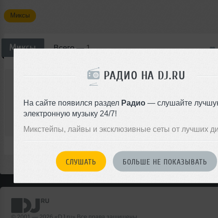
Миксы
Миксы
Всего —
1
РАДИО НА DJ.RU
Andrew Long
DJ Andrew Long - Forza Horizon (unoffic
Микс
Electro House
На сайте появился раздел
Радио
— слушайте лучшу
электронную музыку 24/7!
00:00
Микстейпы, лайвы и эксклюзивные сеты от лучших д
</>
1
1:34:51
8
СЛУШАТЬ
БОЛЬШЕ НЕ ПОКАЗЫВАТЬ
© 2001 — 2026 «DJ.ru» Все права защищены.