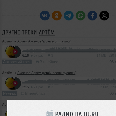
ДРУГИЕ ТРЕКИ
АРТЁМ
Артём
➝
Артём Аксёнов 'a piece of my soul'
6:16
97 раз
3
14 MB, 320
Авторский трек
В плейлист
06 
Артём
➝
Аксёнов Артём (remix песня русалки)
2:15
71 раз
3
5.2 MB, 32
Ремикс
В плейлист
06 
Артём
➝
HAPPY (Аксёнов Артём remix)
РАДИО НА DJ.RU