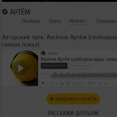
АРТЁМ
Профиль
Лента
Музыка
5
Упоминан
Авторский трек: Аксёнов Артём (свободна
словно птица)
Артём
Аксёнов Артём (свободная душа словн
Авторский трек
Electro House
00:00
</>
3
02:42
69
ПОДДЕРЖАТЬ АРТИСТА
РАССКАЖИ ДРУЗЬЯМ