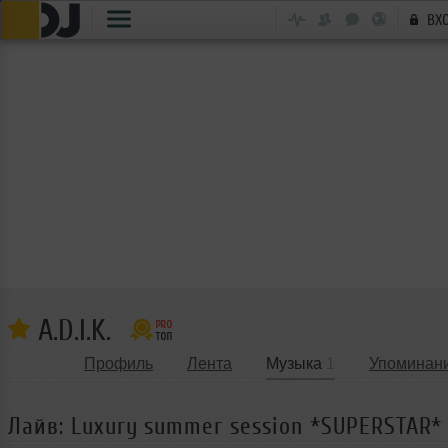
ВХ
A.D.I.K.
Профиль
Лента
Музыка
1
Упоминан
Лайв: Luxury summer session *SUPERSTAR*