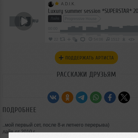
A.D.I.K.
Luxury summer session *SUPERSTAR* 2
Лайв
Progressive House
00:00
</>
22
54:06
1512
ПОДДЕРЖАТЬ АРТИСТА
РАССКАЖИ ДРУЗЬЯМ
ПОДРОБНЕЕ
..мой первый сет, после 8-и летнего перерыва)
лайв от 2010 г.