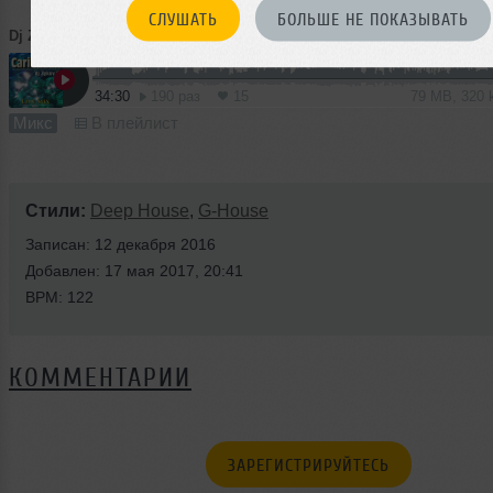
СЛУШАТЬ
БОЛЬШЕ НЕ ПОКАЗЫВАТЬ
Dj Zykov S.
➝
Caribbean
34:30
190 раз
15
79 MB, 320
Микс
В плейлист
Стили:
Deep House
,
G-House
Записан: 12 декабря 2016
Добавлен: 17 мая 2017, 20:41
BPM: 122
КОММЕНТАРИИ
ЗАРЕГИСТРИРУЙТЕСЬ