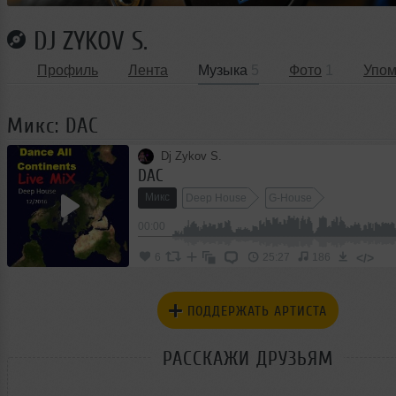
DJ ZYKOV S.
Профиль
Лента
Музыка
5
Фото
1
Упом
Микс: DAC
Dj Zykov S.
DAC
Микс
Deep House
G-House
00:00
</>
6
25:27
186
ПОДДЕРЖАТЬ АРТИСТА
РАССКАЖИ ДРУЗЬЯМ