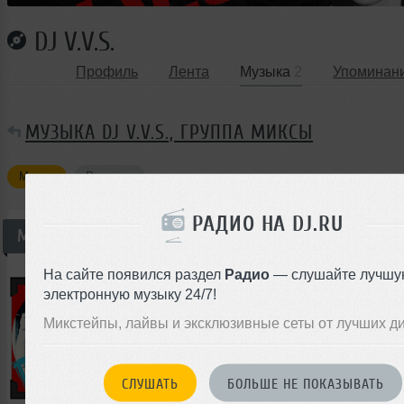
DJ V.V.S.
Профиль
Лента
Музыка
2
Упоминан
МУЗЫКА DJ V.V.S., ГРУППА МИКСЫ
Миксы
Ремиксы
РАДИО НА DJ.RU
Миксы
Всего —
1
На сайте появился раздел
Радио
— слушайте лучшу
DJ V.V.S.
электронную музыку 24/7!
DJ V.V.S.-CLUB HOUSE SESSION (2014)
Микстейпы, лайвы и эксклюзивные сеты от лучших д
Микс
Club/Dance
Electro House
00:00
СЛУШАТЬ
БОЛЬШЕ НЕ ПОКАЗЫВАТЬ
</>
3
44:37
31