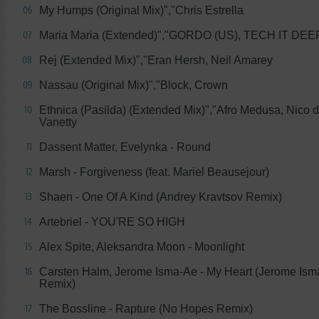
My Humps (Original Mix)","Chris Estrella
06
Maria Maria (Extended)","GORDO (US), TECH IT DEE
07
Rej (Extended Mix)","Eran Hersh, Neil Amarey
08
Nassau (Original Mix)","Block, Crown
09
Ethnica (Pasilda) (Extended Mix)","Afro Medusa, Nico 
10
Vanetty
Dassent Matter, Evelynka - Round
11
Marsh - Forgiveness (feat. Mariel Beausejour)
12
Shaen - One Of A Kind (Andrey Kravtsov Remix)
13
Artebriel - YOU'RE SO HIGH
14
Alex Spite, Aleksandra Moon - Moonlight
15
Carsten Halm, Jerome Isma-Ae - My Heart (Jerome Is
16
Remix)
The Bossline - Rapture (No Hopes Remix)
17