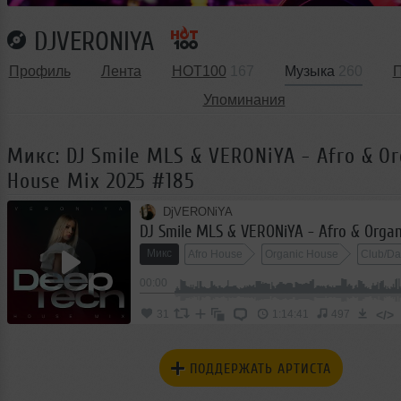
DJVERONIYA
Профиль
Лента
HOT100
167
Музыка
260
П
Упоминания
Микс: DJ Smile MLS & VERONiYA - Afro & Or
House Mix 2025 #185
DjVERONiYA
Микс
Afro House
Organic House
Club/D
00:00
</>
31
1:14:41
497
ПОДДЕРЖАТЬ АРТИСТА