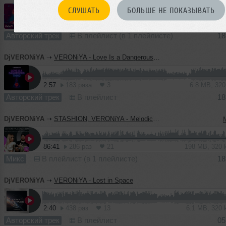
СЛУШАТЬ
БОЛЬШЕ НЕ ПОКАЗЫВАТЬ
4:56
1355 раз
20
11 MB, 320
Авторский трек
В плейлист (в 1 плейлисте)
18
DjVERONiYA
➝
VERONiYA - Love Is a Dangerous Thing
2:57
183 раза
3
6.8 MB, 32
Авторский трек
В плейлист
18
DjVERONiYA
➝
STASHION, VERONiYA - Melodic Techno & Progressive House Mix 2025 #195
86:41
286 раз
21
198 MB, 320
Микс
В плейлист (в 1 плейлисте)
18
DjVERONiYA
➝
VERONiYA - Lost in Space
2:40
438 раз
13
6.1 MB, 320
Авторский трек
В плейлист
05