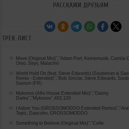
РАССКАЖИ ДРУЗЬЯМ
ТРЕК-ЛИСТ
Move (Original Mix)","Adam Port, Keinemusik, Camila C
01
Orso, Stryv, Malachiii
World Hold On (feat. Steve Edwards) (Soubeiran & Sa
02
Remix - Extended)","Bob Sinclar, Steve Edwards, Soub
Sasson (FR)
Mykonos (Afro House Extended Mix)","Danny
03
Darko","Mykonos",402,120
I Adore You (GROSSOMODDO Extended Remix)","Aras
04
Topic, Daecolm, GROSSOMODDO
Something to Believe (Original Mix)","Colle
05