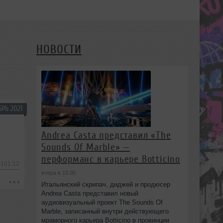
НОВОСТИ
РЬ 2021
Andrea Casta представил «The
Sounds Of Marble» —
перформанс в карьере Botticino
-101:12
вчера в 15:05
Итальянский скрипач, диджей и продюсер
Andrea Casta представил новый
аудиовизуальный проект The Sounds Of
Marble, записанный внутри действующего
мраморного карьера Botticino в провинции