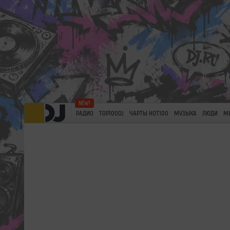
РАДИО
TOP100DJ
ЧАРТЫ HOT100
МУЗЫКА
ЛЮДИ
М