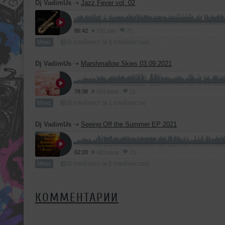
Dj VadimUs
➝
Jazz Fever vol. 02
86:42
731 раз
71
Микс
В плейлист (в 5 плейлистах)
Dj VadimUs
➝
Marshmallow Skies 03.09.2021
78:38
304 раза
21
Микс
В плейлист (в 1 плейлисте)
Dj VadimUs
➝
Seeing Off the Summer EP 2021
62:20
403 раза
23
Микс
В плейлист (в 2 плейлистах)
КОММЕНТАРИИ