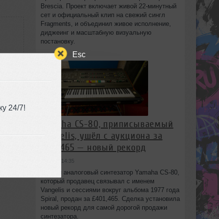
Brescia. Проект включает живой 22‑минутный
сет и официальный клип на свежий сингл
Fragments, и объединил живое исполнение,
диджеинг и масштабную визуальную
постановку.
Esc
:03
у 24/7!
Yamaha CS-80, приписываемый
Vangelis, ушёл с аукциона за
£401,465 — новый рекорд
вчера в 14:35
Редкий аналоговый синтезатор Yamaha CS-80,
который продавец связывал с именем
Vangelis и сессиями вокруг альбома 1977 года
Spiral, продан за £401,465. Сделка установила
новый рекорд для самой дорогой продажи
синтезатора.