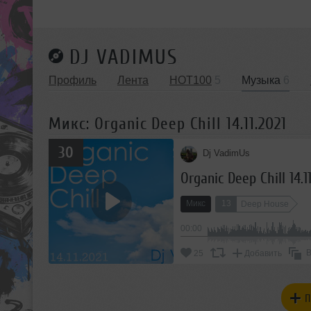
DJ VADIMUS
Профиль
Лента
HOT100
5
Музыка
6
Микс: Organic Deep Chill 14.11.2021
30
Dj VadimUs
Organic Deep Chill 14.1
Микс
13
Deep House
00:00
В
25
Добавить
П