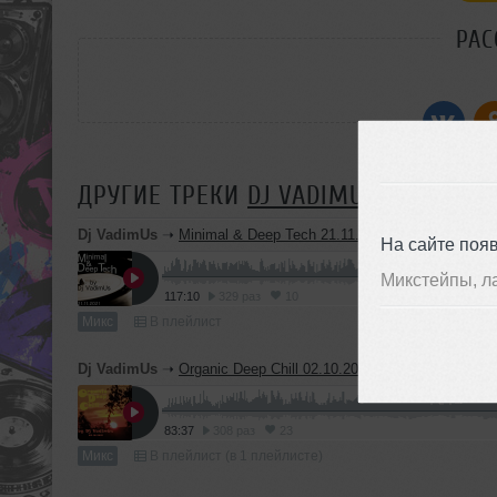
РАС
ДРУГИЕ ТРЕКИ
DJ VADIMUS
Dj VadimUs
➝
Minimal & Deep Tech 21.11.2021
На сайте поя
Микстейпы, л
117:10
329 раз
10
Микс
В плейлист
Dj VadimUs
➝
Organic Deep Chill 02.10.2021
83:37
308 раз
23
Микс
В плейлист (в 1 плейлисте)