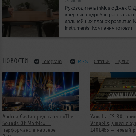
24 июня
Руководитель inMusic Джек О’
впервые подробно рассказал о
дальнейших планах развития N
Instruments. Компания готовит
масштабные изменения и нов
возможности для музыкантов п
миру.
НОВОСТИ
Telegram
RSS
Статьи
Пульс
Andrea Casta представил «The
Yamaha CS-80, пр
Sounds Of Marble» —
Vangelis, ушёл с а
перформанс в карьере
£401,465 — новый 