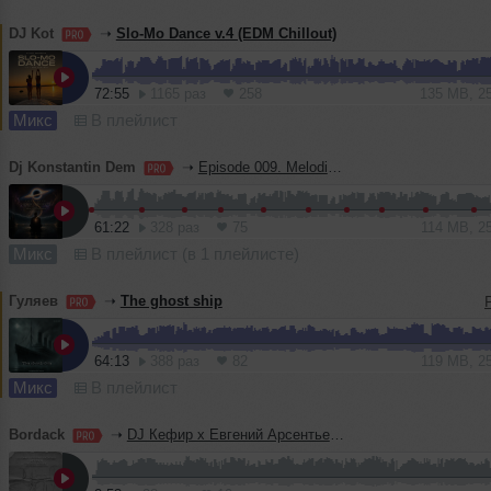
DJ Kot
➝
Slo-Mo Dance v.4 (EDM Chillout)
72:55
1165 раз
258
135 MB, 2
Микс
В плейлист
Dj Konstantin Dem
➝
Episode 009. Melodic Soul. Reconceptualization
61:22
328 раз
75
114 MB, 2
Микс
В плейлист (в 1 плейлисте)
Гуляев
➝
The ghost ship
64:13
388 раз
82
119 MB, 2
Микс
В плейлист
Bordack
➝
DJ Кефир x Евгений Арсентьев - Мурка (Bordack Radio Edit Version)