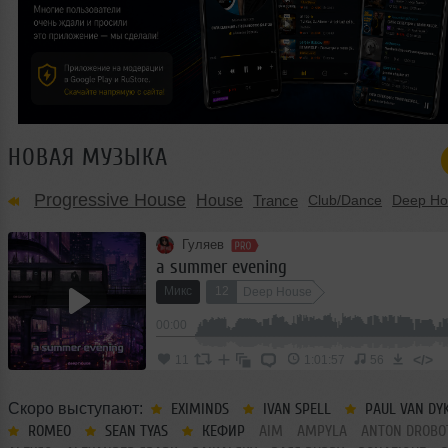
НОВАЯ МУЗЫКА
Progressive House
House
Trance
Club/Dance
Deep Ho
Гуляев
a summer evening
Микс
12
Deep House
00:00
</>
11
1:01:57
56
Скоро выступают:
EXIMINDS
IVAN SPELL
PAUL VAN DY
ROMEO
SEAN TYAS
КЕФИР
AIM
AMPYLA
ANTON DROBO