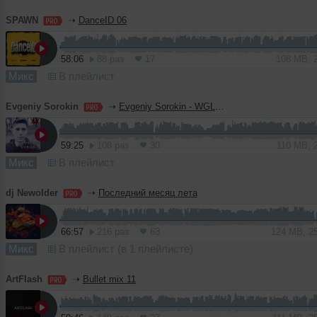
SPAWN
➝
DanceID 06
58:06
88 раз
17
108 MB, 
Микс
В плейлист
Evgeniy Sorokin
➝
Evgeniy Sorokin - WGLR Mix 052 (London, UK)
59:25
108 раз
30
110 MB, 
Микс
В плейлист
dj Newolder
➝
Последний месяц лета
66:57
216 раз
63
124 MB, 2
Микс
В плейлист (в 1 плейлисте)
ArtFlash
➝
Bullet mix 11