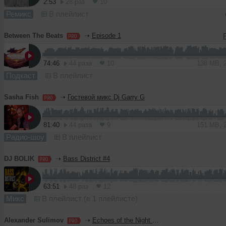
2:53
28 раз
10
Ремикс
В плейлист
Between The Beats
➝
Episode 1
74:46
44 раза
10
138 MB, 
Подкаст
В плейлист
Sasha Fish
➝
Гостевой микс Dj Garry G
81:40
44 раза
9
151 MB, 
Радио-шоу
В плейлист
DJ BOLIK
➝
Bass District #4
63:51
48 раз
12
Микс
В плейлист (в 1 плейлисте)
Alexander Sulimov
➝
Echoes of the Night — Vol. 33