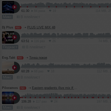
61:30
84 раза
19
114 MB, 2
Микс
В плейлист
Dj Plus
➝
PLUS LIVE MIX 48
63:51
116 раз
26
74 MB, 
Подкаст
В плейлист
Evg.Takt
➝
Точка покоя
60:28
68 раз
18
112 MB, 
Микс
В плейлист
Piloramos
➝
Eastern gradients (live mix # 129)
106:28
117 раз
24
197 MB, 
Микс
В плейлист