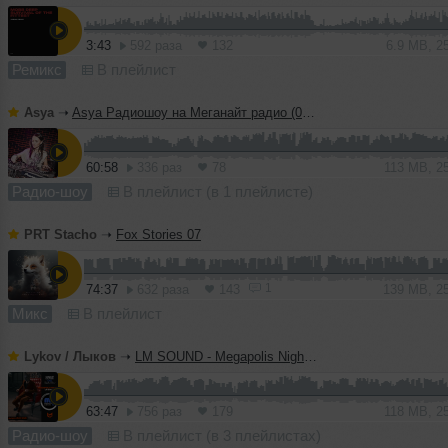
3:43
592 раза
132
6.9 MB, 2
Ремикс
В плейлист
Asya
➝
Asya Радиошоу на Меганайт радио (04.08.26)
60:58
336 раз
78
113 MB, 2
Радио-шоу
В плейлист (в 1 плейлисте)
PRT Stacho
➝
Fox Stories 07
1
74:37
632 раза
143
139 MB, 2
Микс
В плейлист
Lykov / Лыков
➝
LM SOUND - Megapolis Night 28.07.2026
63:47
756 раз
179
118 MB, 2
Радио-шоу
В плейлист (в 3 плейлистах)