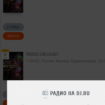
Я ПОЙДУ
БИЛЕТЫ
окт
PRODIGY CON LEGACY
17
сб
BASE
,
Россия
,
Москва
,
Орджоникидзе
,
11с
РАДИО НА DJ.RU
Я ПОЙДУ
БИЛЕТЫ