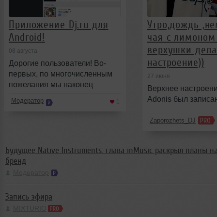
Приложение Dj.ru для
Утро,дождь ,н
Android!
чая с лимоном
верхушки дел
08 августа
настроение))
Дорогие пользователи! Во-
первых, по многочисленным
27 июня
пожелания мы наконец
Верхнее настроени
сделали приложение для
Adonis был записан
Модератор
1
Android! Мы тоже этого оч
Zaporozhets_DJ
Будущее Native Instruments: глава inMusic раскрыл планы 
бренд
Модератор
Запись эфира
MIXTURIO