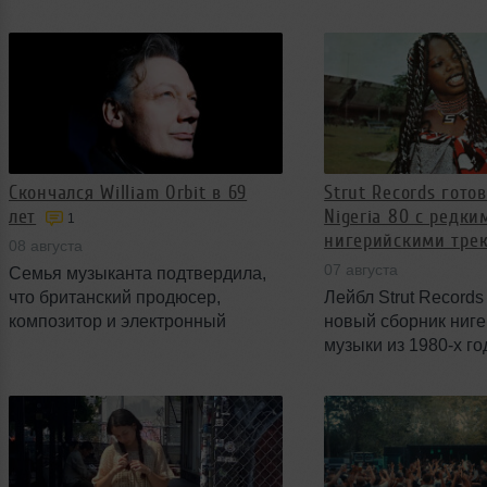
знакомые синглы, а также ряд
возможность работ
приглашённых вокалистов и
материалом от Fuge
соавторов.
интервью перед шо
процесс примирени
подтвердили, что р
музыке продолжают
Скончался William Orbit в 69
Strut Records гото
лет
Nigeria 80 с редки
1
нигерийскими трек
08 августа
07 августа
Семья музыканта подтвердила,
что британский продюсер,
Лейбл Strut Record
композитор и электронный
новый сборник ниг
артист William Orbit скончался 23
музыки из 1980-х го
июля. Причина смерти не
названием Nigeria 8
раскрывается; Orbit умер дома в
войдут 13 треков р
возрасте 69 лет.
а физический релиз
лимитированным. С