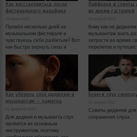
Как восстановиться после
Лайфхаки и советы
фестивального марафона
во время гастролей
26 июня 2025
19 апреля 2025
Провёл несколько дней на
Кому как не диджеям
музыкальном фестивале и
музыкантам знать р
чувствуешь себя разбитым? Вот
хитрости во время с
как быстро вернуть силы и
перелетов и путешес
прийти в норму.
Как уберечь слух диджеям и
Береги слух смолоду
музыкантам — памятка
21 ноября 2017
01 февраля 2023
Советы диджеев для
Для диджея и музыканта слух
сохранения слуха.
является их основным
инструментом, поэтому