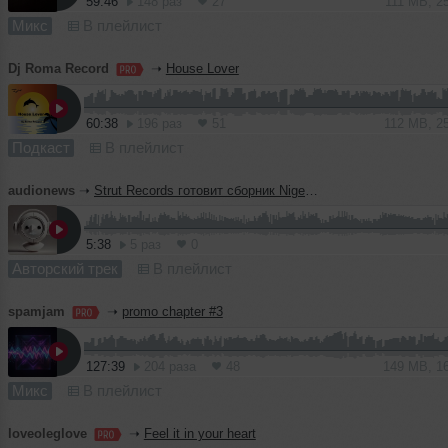
59:46
148 раз
27
111 MB, 2
Микс
В плейлист
Dj Roma Record
➝
House Lover
60:38
196 раз
51
112 MB, 2
Подкаст
В плейлист
audionews
➝
Strut Records готовит сборник Nigeria 80 с редкими нигерийскими треками 1980-х
5:38
5 раз
0
Авторский трек
В плейлист
spamjam
➝
promo chapter #3
127:39
204 раза
48
149 MB, 1
Микс
В плейлист
loveoleglove
➝
Feel it in your heart