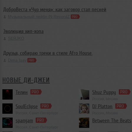
ДоброВеста «Чур меня»: как заговор стал песней
Музыкальный лейбл iN-RecordZ
Эволюция хип-хопа
SERJKO
Друзья, собираю треки в стиле Afro House.
Dima Isay
НОВЫЕ ДИ-ДЖЕИ
Телин
Shuz Puppy
Россия, Москва
Progressive Trance
SoulEclipse
DJ Platton
Россия, Санкт-Петербург
Россия, Москва
spamjam
Between The Beats
Россия, Санкт-Петербург
Club/Dance