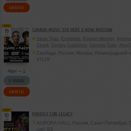
БИЛЕТЫ
сен
SUANDA MUSIC 550 HERE & NOW MOSCOW
19
сб
Sean Tyas
,
Eximinds
,
Roman Messer
,
Aimoo
Spark
,
Sergey Salekhov
,
Georgio Safo
,
Alex
Свобода
,
Россия
,
Москва
, Ленинградский п
47с19
Идут —
2
Я ПОЙДУ
БИЛЕТЫ
окт
PRODIGY CON LEGACY
10
сб
AURORA HALL
,
Россия
, Санкт-Петербург,
наб,
5/2