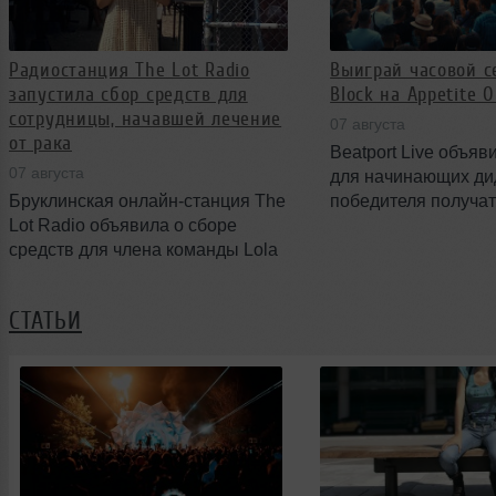
Радиостанция The Lot Radio
Выиграй часовой с
запустила сбор средств для
Block на Appetite 
сотрудницы, начавшей лечение
07 августа
от рака
Beatport Live объяв
07 августа
для начинающих ди
Бруклинская онлайн-станция The
победителя получа
Lot Radio объявила о сборе
выступить на поп‑а
средств для члена команды Lola
Block на фестивале 
Evans, которая недавно начала
The Farm. Конкурс о
лечение от рака. Сбор
августа — победите
СТАТЬИ
организован через платформу
также VIP‑билеты и
GoFundMe и призван помочь
партнёров.
покрыть хирургическое
вмешательство и повседневные
расходы в период лечения.