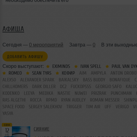
необходимо обеспечить его
правильный уход и защиту.
АФИША
Сегодня —
0 мероприятий
Завтра —
0
В эти выходны
ДОБАВИТЬ АФИШУ
Скоро выступают:
EXIMINDS
IVAN SPELL
PAUL VAN DY
ROMEO
SEAN TYAS
КЕФИР
AIM
AMPYLA
ANTON DROBO
ALEXSO
ALEXANDER SPARK
BAIKALSKY
BASS BUDDY
BONAFIQUE
C
CHILLHOMERS
DARK DILLER
DC2
FUCKOPSSS
GEORGIO SAFO
KALU
KODENKO
LEEYA
MEDIKA
NASTIE
NUWEI
PRIZRAK
PUNCHMAN
RAS ALGETHI
ROCCA
RPMD
RYAN AUDLEY
ROMAN MESSER
SHINP
SPACE FOOD
SERGEY SALEKHOV
TRIGGER
TIM AIR
UFF
VERIGO
V
YASYA
сен
СИЯНИЕ
12
сб