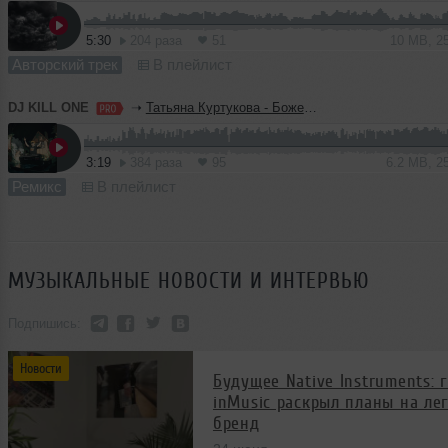
5:30
204 раза
51
10 MB, 2
Авторский трек
В плейлист
DJ KILL ONE
➝
Татьяна Куртукова - Боже, какой пустяк (KILL ONE Blend)
3:19
384 раза
95
6.2 MB, 2
Ремикс
В плейлист
МУЗЫКАЛЬНЫЕ НОВОСТИ И ИНТЕРВЬЮ
Подпишись:
Новости
Будущее Native Instruments: 
inMusic раскрыл планы на ле
бренд