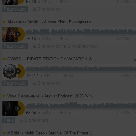
57:46
161 раз
33
107 MB, 2
Радио-шоу
В плейлист
Alexander Smith
➝
Alessa Khin - Выходим на Орбиту Vol.286
76:14
328 раз
77
141 MB, 2
Радио-шоу
В плейлист (в 2 плейлистах)
GVOZD
➝
PIRATE STATION ON VACATION @ RECORD07082026 #1291
120:17
292 раза
64
223 MB, 2
Радио-шоу
В плейлист
Vova Смольный
➝
August Podcast, 2026 [Vinyl Only]
68:04
546 раз
104
126 MB, 2
Лайв
В плейлист
MBNN
➝
Mobb Deep - Survival Of The Fittest (MBNN 2026 Remix)