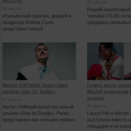
Botticino
08 августа
08 августа
Редкий аналоговый
Итальянский скрипач, диджей и
Yamaha CS-80, кот
продюсер Andrea Casta
продавец связывал
представил новый
Vangelis и сессиями
аудиовизуальный проект The
альбома 1977 года S
Sounds Of Marble, записанный
за £401,465. Сделк
внутри действующего
новый рекорд для с
мраморного карьера Botticino в
продажи синтезатор
провинции Brescia. Проект
включает живой 22‑минутный сет
и официальный клип на свежий
сингл Fragments, и объединил
Marlon Hoffstadt представил
Fugees могут вернут
живое исполнение, диджеинг и
альбом «Das Ist Daddy»
Wyclef намекнули 
масштабную визуальную
музыку
постановку.
08 августа
08 августа
Marlon Hoffstadt выпустил новый
альбом «Das Ist Daddy». Релиз
Lauryn Hill и Wyclef
представлен как «письмо любви»
выступили вместе н
к его слушателям и включает уже
площадке и не иск