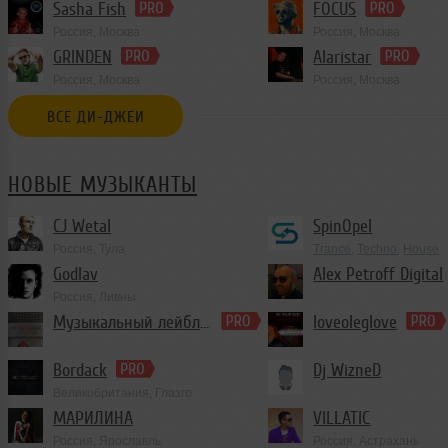
Sasha Fish
FOCUS
Россия, Москва
Россия, Москва
House
,
Deep House
,
Deep Techno
GRINDEN
Alaristar
Россия, Москва
Россия, Москва
House
,
Trance
ВСЕ ДИ-ДЖЕИ
НОВЫЕ МУЗЫКАНТЫ
CJ Wetal
SpinOpel
Россия, Тула
Trance
,
Techno
,
House
Godlav
Alex Petroff Digital
Россия, Ливны
Trance
Музыкальный лейбл iN-RecordZ
loveoleglove
Bordack
Dj WizneD
Великобритания, Глазго
МАРИЛИНА
VILLATIC
Россия, Ярославль
Россия, Астрахань