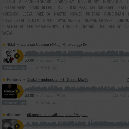
ALEXSO
ALEXANDER SPARK
BAIKALSKY
BASS BUDDY
BONAFIQUE
C
CHILLHOMERS
DARK DILLER
DC2
FUCKOPSSS
GEORGIO SAFO
KALU
KODENKO
LEEYA
MEDIKA
NASTIE
NUWEI
PRIZRAK
PUNCHMAN
RAS ALGETHI
ROCCA
RPMD
RYAN AUDLEY
ROMAN MESSER
SHINP
SPACE FOOD
SERGEY SALEKHOV
TRIGGER
TIM AIR
UFF
VERIGO
V
YASYA
4Mal
➝
Евгений Свалов (4Mal), Александр Киреев — Русская кибернетика 726 (29.07.2026)
60:00
72 раза
13
111 MB, 
Радио-шоу
В плейлист
Fonarev
➝
Digital Emotions # 931. Guest Mix By Krasa Rosa.
60:00
84 раза
14
111 MB, 
Радио-шоу
В плейлист
dikomm
➝
dikommmusic with responz / August 2026