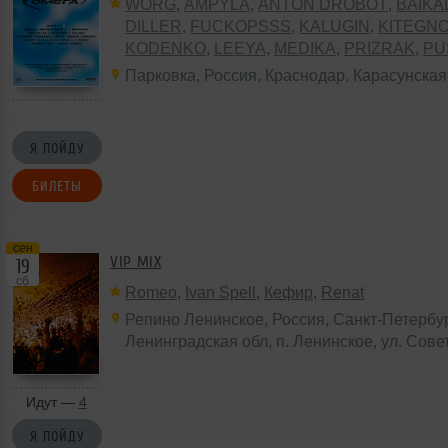
WORG
,
AMPYLA
,
ANTON DROBOT
,
BAIKA
DILLER
,
FUCKOPSSS
,
KALUGIN
,
KITEGN
KODENKO
,
LEEYA
,
MEDIKA
,
PRIZRAK
,
PU
ALGETHI
,
RPMD
,
SHINPU
,
TRIGGER
,
UFF
Парковка
,
Россия
,
Краснодар
,
Карасунская
VERIGO
Я ПОЙДУ
БИЛЕТЫ
сен
VIP MIX
19
сб
Romeo
,
Ivan Spell
,
Кефир
,
Renat
Репино Ленинское
,
Россия
, Санкт-Петербур
Ленинградская обл,
п. Ленинское
, ул. Сове
Идут —
4
Я ПОЙДУ