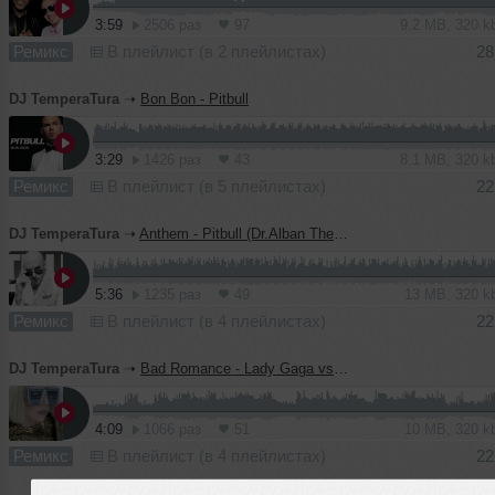
3:59
2506 раз
97
9.2 MB, 320 
Ремикс
В плейлист (в 2 плейлистах)
28
DJ TemperaTura
➝
Bon Bon - Pitbull
3:29
1426 раз
43
8.1 MB, 320 
Ремикс
В плейлист (в 5 плейлистах)
22
DJ TemperaTura
➝
Anthem - Pitbull (Dr.Alban Theme)
5:36
1235 раз
49
13 MB, 320 
Ремикс
В плейлист (в 4 плейлистах)
22
DJ TemperaTura
➝
Bad Romance - Lady Gaga vs. Pitbull
4:09
1066 раз
51
10 MB, 320 
Ремикс
В плейлист (в 4 плейлистах)
22