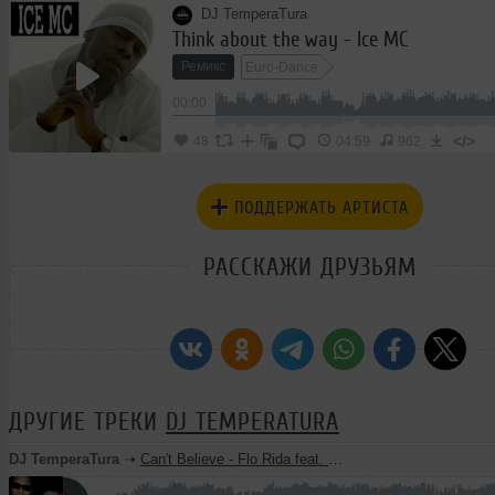
DJ TemperaTura
Think about the way - Ice MC
Ремикс
Euro-Dance
00:00
</>
48
04:59
962
ПОДДЕРЖАТЬ АРТИСТА
РАССКАЖИ ДРУЗЬЯМ
ДРУГИЕ ТРЕКИ
DJ TEMPERATURA
DJ TemperaTura
➝
Can't Believe - Flo Rida feat. Pitbull (Мираж)