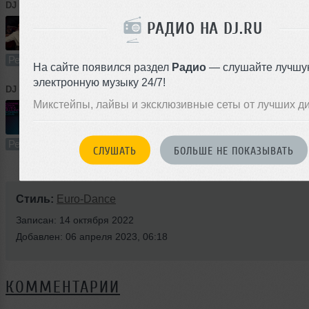
DJ TemperaTura
➝
Pitbull - Don't stop the party ft. TJR
РАДИО НА DJ.RU
3:54
2665 раз
113
9.1 MB, 320 
Ремикс
В плейлист (в 8 плейлистах)
06
На сайте появился раздел
Радио
— слушайте лучшу
электронную музыку 24/7!
DJ TemperaTura
➝
Stereo Love - Edward Maya & Vika Jigulina
Микстейпы, лайвы и эксклюзивные сеты от лучших д
4:02
1126 раз
89
9.2 MB, 320 
Ремикс
В плейлист (в 9 плейлистах)
06
СЛУШАТЬ
БОЛЬШЕ НЕ ПОКАЗЫВАТЬ
Стиль:
Euro-Dance
Записан: 14 октября 2022
Добавлен: 06 апреля 2023, 06:18
КОММЕНТАРИИ