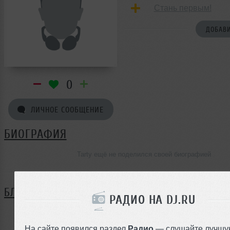
Стань первым!
ДОБАВИ
0
ЛИЧНОЕ СООБЩЕНИЕ
БИОГРАФИЯ
Tarty ещё не поделился своей биографией
БЛОГ
РАДИО НА DJ.RU
Нет записей в блоге
На сайте появился раздел
Радио
— слушайте лучшу