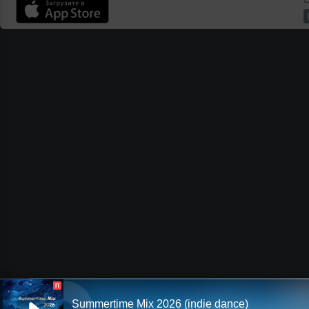
П
Summertime Mix 2026 (indie dance)