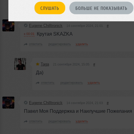
ответить
редактировать
удалить
СЛУШАТЬ
БОЛЬШЕ НЕ ПОКАЗЫВАТЬ
Eugene Chilltronick
14 сентября 2024, 21:01
#
Крутая SKAZKA
к 00:01
ответить
редактировать
удалить
Taga
21 сентября 2024, 15:05
#
Да)
ответить
редактировать
удалить
Eugene Chilltronick
14 сентября 2024, 21:03
#
Павел Моя Поддержка и Наилучшие Пожелания
ответить
редактировать
удалить