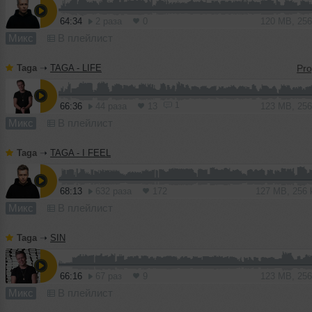
64:34
2 раза
0
120 MB, 25
Микс
В плейлист
Taga
➝
TAGA - LIFE
1
66:36
44 раза
13
123 MB, 25
Микс
В плейлист
Taga
➝
TAGA - I FEEL
68:13
632 раза
172
127 MB, 256
Микс
В плейлист
Taga
➝
SIN
66:16
67 раз
9
123 MB, 25
Микс
В плейлист