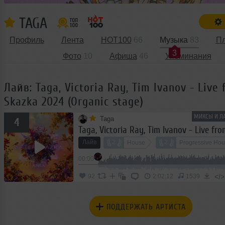
TAGA
Профиль
Лента
HOT100
66
Музыка
83
П
3
Фото
10
Афиша
46
Упоминания
Лайв: Taga, Victoria Ray, Tim Ivanov - Live
Skazka 2024 (Organic stage)
МИКСЫ И ЛА
Taga
4
Лайв
2
2
House
Progressive Ho
00:00
Tech House
</>
92
2:02:12
1539
ПОДДЕРЖАТЬ АРТИСТА