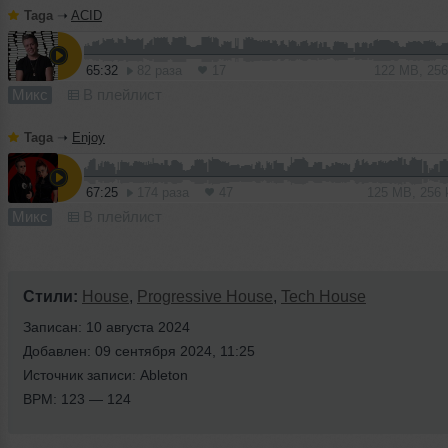
Taga
➝
ACID
65:32
82 раза
17
122 MB, 25
Микс
В плейлист
Taga
➝
Enjoy
67:25
174 раза
47
125 MB, 256
Микс
В плейлист
Стили:
House
,
Progressive House
,
Tech House
Записан: 10 августа 2024
Добавлен: 09 сентября 2024, 11:25
Источник записи: Ableton
BPM: 123 — 124