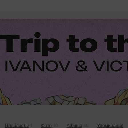
Плейлисты
1
Фото
10
Афиша
46
Упоминания