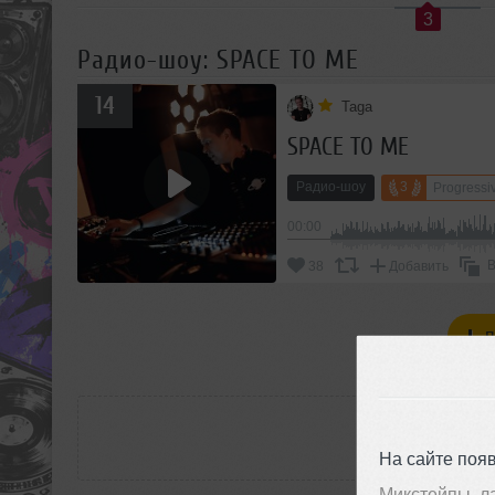
3
Радио-шоу: SPACE TO ME
14
Taga
SPACE TO ME
Радио-шоу
3
Progressi
00:00
В
38
Добавить
П
РАС
На сайте поя
Микстейпы, л