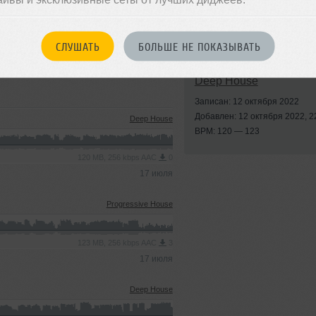
СЛУШАТЬ
БОЛЬШЕ НЕ ПОКАЗЫВАТЬ
Стили:
Progressive Ho
Deep House
Записан: 12 октября 2022
Добавлен: 12 октября 2022, 2
Deep House
BPM: 120 — 123
120 MB, 256 kbps AAC
0
17 июля
Progressive House
123 MB, 256 kbps AAC
3
17 июля
Deep House