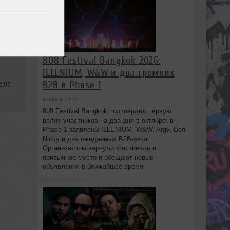
use
,
808 Festival Bangkok 2026:
ILLENIUM, W&W и два громких
B2B в Phase 1
2:07
вчера в 14:12
808 Festival Bangkok подтвердил первую
волну участников на два дня в октябре: в
Phase 1 заявлены ILLENIUM, W&W, Argy, Ben
Nicky и два ожидаемых B2B-сета.
Организаторы вернули фестиваль в
привычное место и обещают новые
объявления в ближайшее время.