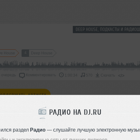
DEEP HOUSE, ПОДКАСТЫ И РАДИОШ
4
ve House
Deep House
 очередь
Комментировать
</>
1:00:34
570
Скачать
ОДДЕРЖАТЬ АРТИСТА
РАДИО НА DJ.RU
СКАЖИ ДРУЗЬЯМ
вился раздел
Радио
— слушайте лучшую электронную музык
айвы и эксклюзивные сеты от лучших диджеев.