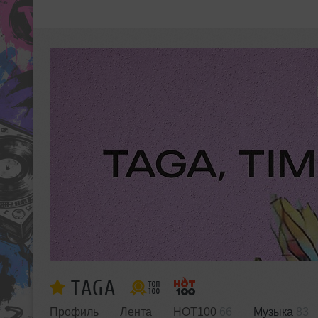
TAGA
Профиль
Лента
HOT100
66
Музыка
83