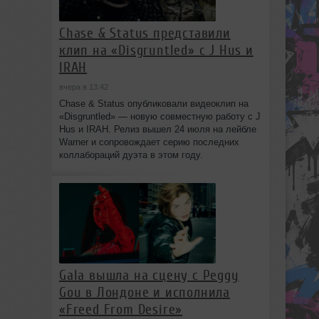
Chase & Status представили
клип на «Disgruntled» с J Hus и
IRAH
вчера в 13:42
Chase & Status опубликовали видеоклип на
«Disgruntled» — новую совместную работу с J
Hus и IRAH. Релиз вышел 24 июля на лейбле
Warner и сопровождает серию последних
коллабораций дуэта в этом году.
Gala вышла на сцену с Peggy
Gou в Лондоне и исполнила
«Freed From Desire»