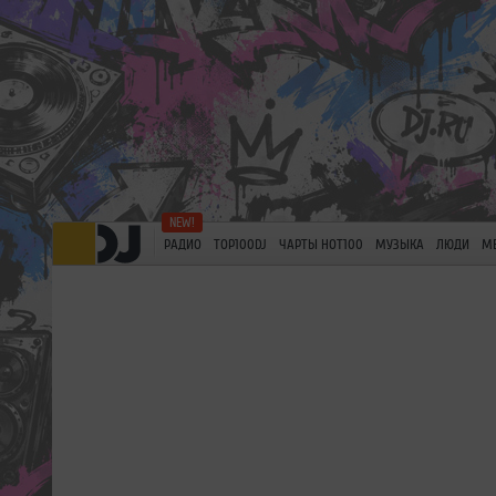
РАДИО
TOP100DJ
ЧАРТЫ HOT100
МУЗЫКА
ЛЮДИ
М