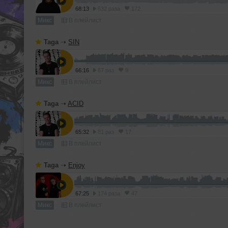
68:13
632 раза
172
Микс
В плейлист
Taga
➝
SIN
66:16
67 раз
9
Микс
В плейлист
Taga
➝
ACID
65:32
81 раз
17
Микс
В плейлист
Taga
➝
Enjoy
67:25
174 раза
47
Микс
В плейлист