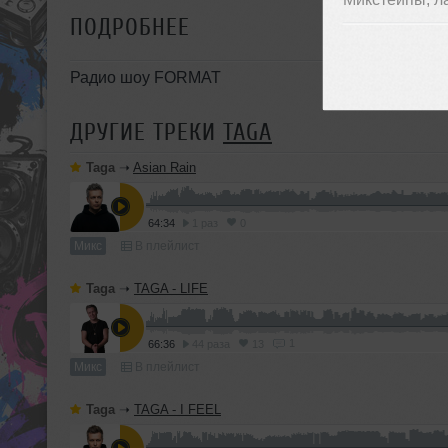
ПОДРОБНЕЕ
Радио шоу FORMAT
ДРУГИЕ ТРЕКИ
TAGA
Taga
➝
Asian Rain
64:34
1 раз
0
Микс
В плейлист
Taga
➝
TAGA - LIFE
1
66:36
44 раза
13
Микс
В плейлист
Taga
➝
TAGA - I FEEL