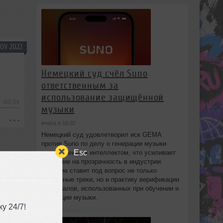
ОУ 2022
Немецкий суд счёл Suno
ответственным за
использование защищённой
-60:34
музыки
вчера в 16:02
Немецкий суд удовлетворил иск GEMA
против Suno по делу о генерации музыки
Esc
искусственным интеллектом, что усиливает
давление на прозрачность в индустрии.
Решение ставит под вопрос не только
отдельные треки, но и практику верификации
материалов, использованных при обучении и
генерации музыки.
у 24/7!