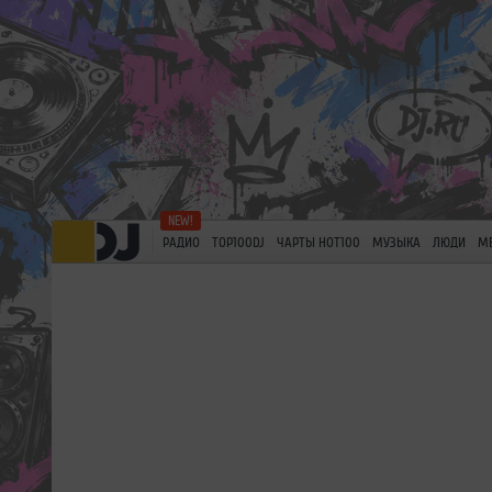
РАДИО
TOP100DJ
ЧАРТЫ HOT100
МУЗЫКА
ЛЮДИ
М