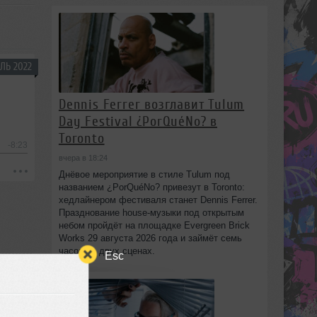
ЛЬ 2022
Dennis Ferrer возглавит Tulum
Day Festival ¿PorQuéNo? в
Toronto
-8:23
вчера в 18:24
Днёвое мероприятие в стиле Tulum под
названием ¿PorQuéNo? привезут в Toronto:
хедлайнером фестиваля станет Dennis Ferrer.
Празднование house-музыки под открытым
небом пройдёт на площадке Evergreen Brick
Works 29 августа 2026 года и займёт семь
часов на двух сценах.
Esc