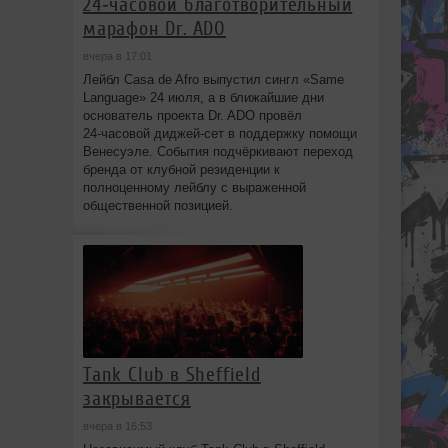
24‑часовой благотворительный
марафон Dr. ADO
вчера в 17:01
Лейбл Casa de Afro выпустил сингл «Same
Language» 24 июля, а в ближайшие дни
основатель проекта Dr. ADO провёл
24‑часовой диджей‑сет в поддержку помощи
Венесуэле. События подчёркивают переход
бренда от клубной резиденции к
полноценному лейблу с выраженной
общественной позицией.
Tank Club в Sheffield
закрывается
вчера в 16:53