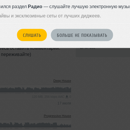
вился раздел
Радио
— слушайте лучшую электронную музык
айвы и эксклюзивные сеты от лучших диджеев.
орчеством подарок на свой день
Стиль:
Progressive Ho
СЛУШАТЬ
БОЛЬШЕ НЕ ПОКАЗЫВАТЬ
NE, и его саундтрека от очень
Записан: 23 апреля 2022
Добавлен: 25 апреля 2022, 13
тесь оставить комментарий.
BPM: 122
е переживайте)
Deep House
120 MB, 256 kbps AAC
0
17 июля
Progressive House