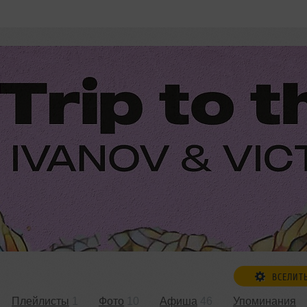
ВСЕЛИТ
Плейлисты
1
Фото
10
Афиша
46
Упоминания