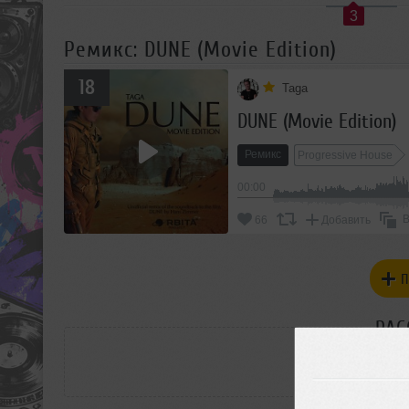
3
Ремикс: DUNE (Movie Edition)
18
Taga
DUNE (Movie Edition)
Ремикс
Progressive House
00:00
В
66
Добавить
П
РАС