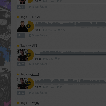
1
66:36
44 раза
13
Микс
В плейлист
Taga
➝
TAGA - I FEEL
68:13
632 раза
172
Микс
В плейлист
Taga
➝
SIN
66:16
67 раз
9
Микс
В плейлист
Taga
➝
ACID
65:32
82 раза
17
Микс
В плейлист
Taga
➝
Enjoy