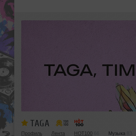
TAGA
Профиль
Лента
HOT100
66
Музыка
83