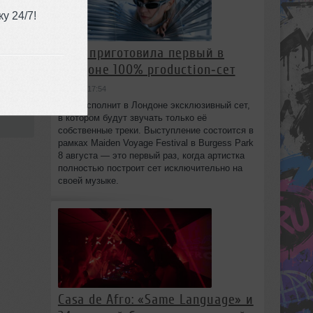
у 24/7!
HAAi приготовила первый в
use
Лондоне 100% production‑сет
вчера в 17:54
:15
HAAi исполнит в Лондоне эксклюзивный сет,
в котором будут звучать только её
собственные треки. Выступление состоится в
рамках Maiden Voyage Festival в Burgess Park
8 августа — это первый раз, когда артистка
полностью построит сет исключительно на
своей музыке.
Casa de Afro: «Same Language» и