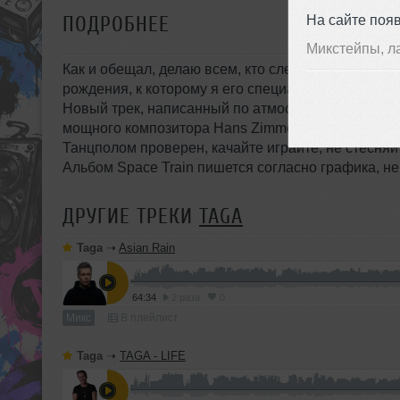
На сайте поя
ПОДРОБНЕЕ
Микстейпы, л
Как и обещал, делаю всем, кто следит за моим тв
рождения, к которому я его специально готовил.
Новый трек, написанный по атмосфере фильма DU
мощного композитора Hans Zimmer.
Танцполом проверен, качайте играйте, не стесняй
Альбом Space Train пишется согласно графика, н
ДРУГИЕ ТРЕКИ
TAGA
Taga
➝
Asian Rain
64:34
2 раза
0
Микс
В плейлист
Taga
➝
TAGA - LIFE