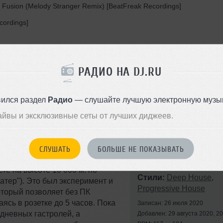
 - Fusion (Melody Stranger Remix) [BeatFreak Recordings]
cordings]
mpakt]
РАДИО НА DJ.RU
e Vibes]
вился раздел
Радио
— слушайте лучшую электронную музык
айвы и эксклюзивные сеты от лучших диджеев.
СЛУШАТЬ
БОЛЬШЕ НЕ ПОКАЗЫВАТЬ
те на высоте 10 000 м. по
Стили:
Deep House
,
атер"). Это был эксперимент и
Progressive House
оторый позволяет без ПК
аясь в розетке до 5 часов. Пока
Записан: 26 июля 2020
 дневных гастролей, а
Добавлен: 29 августа 2020, 20