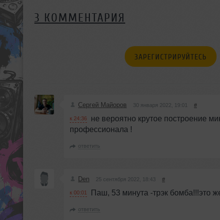
3 КОММЕНТАРИЯ
ЗАРЕГИСТРИРУЙТЕСЬ
Сергей Майоров
30 января 2022, 19:01
#
не вероятно крутое построение мик
к 24:36
профессионала !
ответить
Den
25 сентября 2022, 18:43
#
Паш, 53 минута -трэк бомба!!!это 
к 00:01
ответить