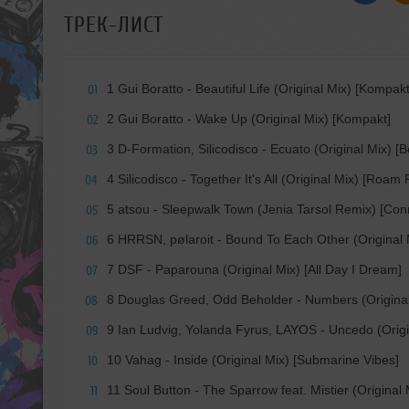
ТРЕК-ЛИСТ
1 Gui Boratto - Beautiful Life (Original Mix) [Kompakt
01
2 Gui Boratto - Wake Up (Original Mix) [Kompakt]
02
3 D-Formation, Silicodisco - Ecuato (Original Mix) 
03
25 сентября 2022, 18:43:
Den
Сергей
4 Silicodisco - Together It's All (Original Mix) [Roam
04
Паш, 53 минута -трэк бомба!!!это же
не вер
женское соло из старой песни
звучит
5 atsou - Sleepwalk Town (Jenia Tarsol Remix) [Con
05
Telepopmusik
произв
к 00:01
6 HRRSN, pølaroit - Bound To Each Other (Original Mi
06
7 DSF - Paparouna (Original Mix) [All Day I Dream]
07
8 Douglas Greed, Odd Beholder - Numbers (Origina
08
9 Ian Ludvig, Yolanda Fyrus, LAYOS - Uncedo (Origi
09
10 Vahag - Inside (Original Mix) [Submarine Vibes]
10
11 Soul Button - The Sparrow feat. Mistier (Original
11