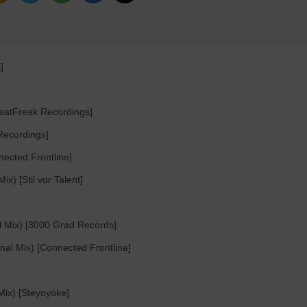
]
[BeatFreak Recordings]
30 января 2022, 19:01:
 Майоров
 Recordings]
оятно крутое построение микса,
 как один большой трек,
nected Frontline]
едение профессионала !
к 24:36
x) [Stil vor Talent]
l Mix) [3000 Grad Records]
nal Mix) [Connected Frontline]
 Mix) [Steyoyoke]