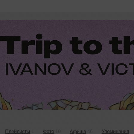
Плейлисты
1
Фото
10
Афиша
46
Упоминания