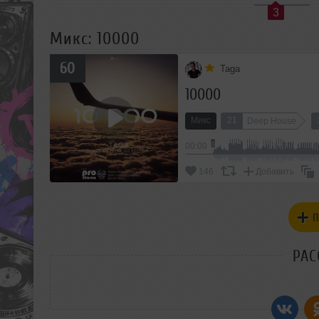
3
Микс: 10000
60
Taga
10000
Микс
21
Deep House
00:00
146
Добавить
П
РАС