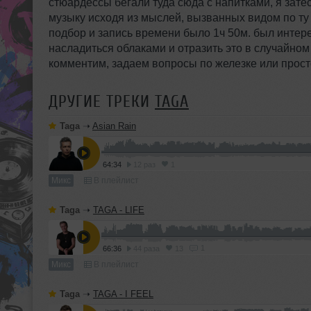
стюардессы бегали туда сюда с напитками, я зате
музыку исходя из мыслей, вызванных видом по ту
подбор и запись времени было 1ч 50м. был интере
насладиться облаками и отразить это в случайно
комментим, задаем вопросы по железке или прост
ДРУГИЕ ТРЕКИ
TAGA
Taga
➝
Asian Rain
64:34
12 раз
1
Микс
В плейлист
Taga
➝
TAGA - LIFE
1
66:36
44 раза
13
Микс
В плейлист
Taga
➝
TAGA - I FEEL