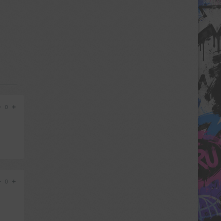
−
+
0
−
+
0