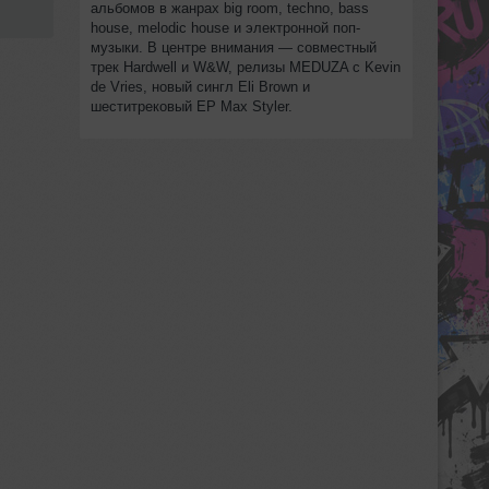
альбомов в жанрах big room, techno, bass
house, melodic house и электронной поп-
музыки. В центре внимания — совместный
трек Hardwell и W&W, релизы MEDUZA с Kevin
de Vries, новый сингл Eli Brown и
шеститрековый EP Max Styler.