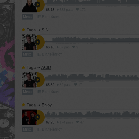
68:13
633 раза
172
Микс
В плейлист
Taga
➝
SIN
66:16
67 раз
9
Микс
В плейлист
Taga
➝
ACID
65:32
82 раза
17
Микс
В плейлист
Taga
➝
Enjoy
67:25
174 раза
47
Микс
В плейлист