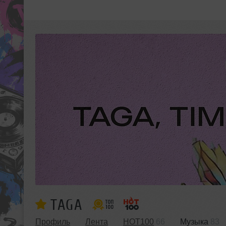
TAGA
Профиль
Лента
HOT100
66
Музыка
83