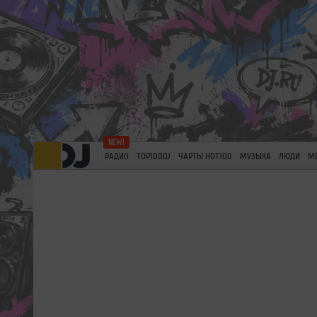
РАДИО
TOP100DJ
ЧАРТЫ HOT100
МУЗЫКА
ЛЮДИ
М