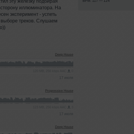
стил эту железку подбирая
BPM: 117 — 124
 сторону иллюминатора. На
сен эксперимент - успеть
м выборе треков. Слушаем
о))
Deep House
120 MB, 256 kbps AAC
0
17 июля
Progressive House
123 MB, 256 kbps AAC
3
17 июля
Deep House