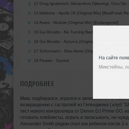
12 Greg Ignatovich, Alexandros Djkevingr, Giza Djs
12
13 blaktone - Apollo 18 (Original Mix) [BeatFreak Re
13
14 Avant - Module (Original Mix) [Endangered]
14
15 Gui Boratto - No Turning Back (Original Mix) [Ko
15
16 Gui Boratto - Azzurra (Original Mix) [Kompakt]
16
17 Schormann - Rise Alone (Original Mix) [Submarin
17
На сайте поя
18 Floater - Oyvind
18
Микстейпы, л
ПОДРОБНЕЕ
Микс подбирался, игрался и записывался в самоле
возвращению с гастролей из Геленджика ( клуб "Ш
тест нового контроллера от Denon DJ Prime GO, к
готовить плейлисты, играть и записывать, не нужд
Alexander Smith рядом спал как ребенок после 2-х