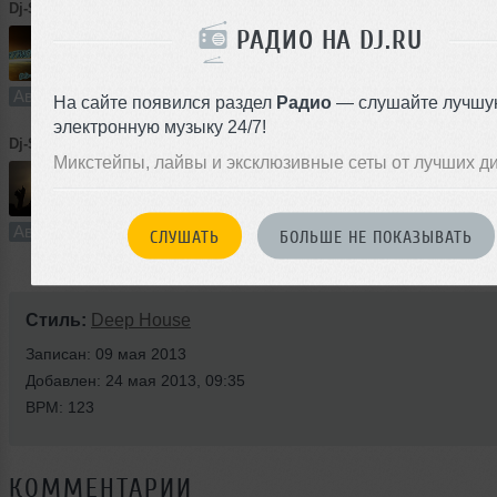
Dj-Sprut
➝
Atmosphere
РАДИО НА DJ.RU
9:39
45 раз
1
22 MB, 320
Авторский трек
В плейлист
На сайте появился раздел
Радио
— слушайте лучшу
электронную музыку 24/7!
Dj-Sprut
➝
Open Air
Микстейпы, лайвы и эксклюзивные сеты от лучших д
4
4:33
18 раз
0
Авторский трек
В плейлист
СЛУШАТЬ
БОЛЬШЕ НЕ ПОКАЗЫВАТЬ
Стиль:
Deep House
Записан: 09 мая 2013
Добавлен: 24 мая 2013, 09:35
BPM: 123
КОММЕНТАРИИ