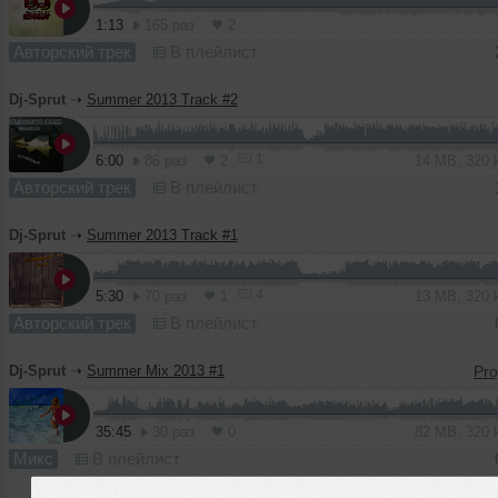
1:13
165 раз
2
Авторский трек
В плейлист
Dj-Sprut
➝
Summer 2013 Track #2
1
6:00
86 раз
2
14 MB, 320
Авторский трек
В плейлист
Dj-Sprut
➝
Summer 2013 Track #1
4
5:30
70 раз
1
13 MB, 320
Авторский трек
В плейлист
Dj-Sprut
➝
Summer Mix 2013 #1
35:45
30 раз
0
82 MB, 320
Микс
В плейлист