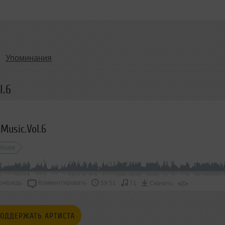
Упоминания
l.6
 Music.Vol.6
 House
очередь
Комментировать
</>
59:51
71
Скачать
ОДДЕРЖАТЬ АРТИСТА