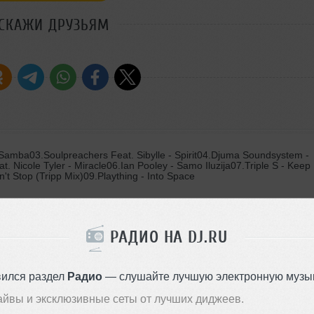
СКАЖИ ДРУЗЬЯМ
amba03.Soulpreachers Feat. Sibylle - Spirit04.Djuma Soundsystem -
 Nicole Tyler - Miracle06.Ian Pooley - Samo Iluzija07.Triple S - Keep
t Stop (Tripp Mix)09.Plaything - Into Space
Strings13.Slim Line - Mono Boy
РАДИО НА DJ.RU
)
with Enrico - Water Verve (DJ Quicksilver Mix)17.Caba Kroll - In Your
вился раздел
Радио
— слушайте лучшую электронную музык
айвы и эксклюзивные сеты от лучших диджеев.
oasters Mix)