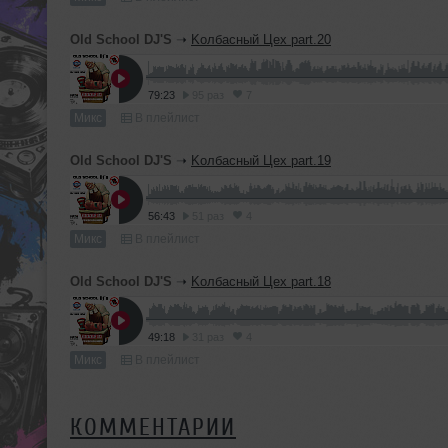
Old School DJ'S
➝
Kолбасный Цех part.20
79:23
95 раз
7
Микс
В плейлист
Old School DJ'S
➝
Kолбасный Цех part.19
56:43
51 раз
4
Микс
В плейлист
Old School DJ'S
➝
Kолбасный Цех part.18
49:18
31 раз
4
Микс
В плейлист
КОММЕНТАРИИ