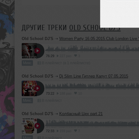
ДРУГИЕ ТРЕКИ
OLD SCHOOL DJ'S
Old School DJ'S
➝
Women Party 16.05.2015.Club London Live 
76:29
227 раз
3
Микс
В плейлист (в 1 плейлисте)
Old School DJ'S
➝
Dj Slim Line Гитлер Капут 07.05.2015
73:22
188 раз
10
Микс
В плейлист
Old School DJ'S
➝
Kолбасный Цех part.21
72:33
159 раз
7
Микс
В плейлист