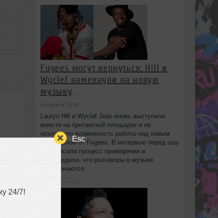
Fugees могут вернуться: Hill и
Wyclef намекнули на новую
музыку
сегодня в 13:02
Lauryn Hill и Wyclef Jean вновь выступили
вместе на британской площадке и не
исключили возможность работы над новым
Esc
материалом от Fugees. В интервью перед шоу
они описали процесс примирения и
подтвердили, что разговоры о музыке
продолжаются.
у 24/7!