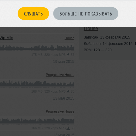
СЛУШАТЬ
БОЛЬШЕ НЕ ПОКАЗЫВАТЬ
Стили:
House
,
Progres
House
Записан: 13 февраля 2015
Vip MIx
House
Добавлен: 14 февраля 2015, 
BPM: 128 — 320
175 MB, 320 kbps MP3
57
19 мая 2015
Progressive House
168 MB, 320 kbps MP3
70
13 мая 2015
Progressive House
166 MB, 320 kbps MP3
65
13 мая 2015