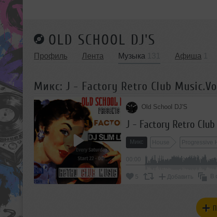
OLD SCHOOL DJ'S
Профиль
Лента
Музыка
131
Афиша
1
Микс: J - Factory Retro Club Music.Vo
Old School DJ'S
J - Factory Retro Club
Микс
House
Progressive
00:00
В 
5
Добавить
П