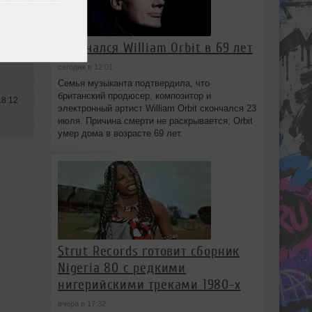
Скончался William Orbit в 69 лет
sive
сегодня в 12:01
Семья музыканта подтвердила, что
британский продюсер, композитор и
18:12
электронный артист William Orbit скончался 23
июля. Причина смерти не раскрывается; Orbit
умер дома в возрасте 69 лет.
Strut Records готовит сборник
Nigeria 80 с редкими
нигерийскими треками 1980-х
вчера в 17:32