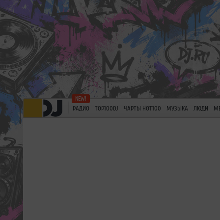
РАДИО
TOP100DJ
ЧАРТЫ HOT100
МУЗЫКА
ЛЮДИ
М