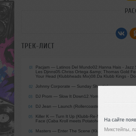
РАС
ТРЕК-ЛИСТ
Pacjam
— Latinos Del Mundo02.Hanna Hais - Jazz S
01
Les Djinns05.Chriss Ortega &amp; Thomas Gold Feat.
Your Head (Klubbheads Mix)08.Da Klubb Kings - Don'
Johnny Corporate
— Sunday Shoutin'
02
DJ Prom
— Slow It Down12.Yomanda - Synth &amp; 
03
DJ Jean
— Launch (Rollercoaster's Pumped Up Mix
04
Killer K
— Turn It Up (Klubb-Re-Mix)16.Mark Van Dale 
05
На сайте поя
Face (Caba Kroll meets Potatoheads)
Микстейпы, л
Masters
— Enter The Scene (Klubbheads Vs Rollerc
06