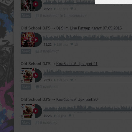
76:29
227 раз
3
Микс
В плейлист (в 1 плейлисте)
Old School DJ'S
➝
Dj Slim Line Гитлер Капут 07.05.2015
73:22
188 раз
10
Микс
В плейлист
Old School DJ'S
➝
Kолбасный Цех part.21
72:33
159 раз
7
Микс
В плейлист
Old School DJ'S
➝
Kолбасный Цех part.20
79:23
95 раз
7
Микс
В плейлист