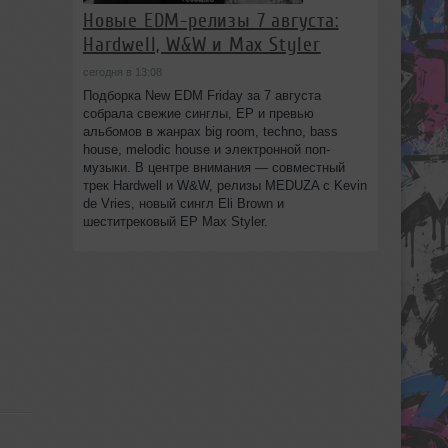
Новые EDM-релизы 7 августа:
Hardwell, W&W и Max Styler
сегодня в 13:08
Подборка New EDM Friday за 7 августа
собрала свежие синглы, EP и превью
альбомов в жанрах big room, techno, bass
house, melodic house и электронной поп-
музыки. В центре внимания — совместный
трек Hardwell и W&W, релизы MEDUZA с Kevin
de Vries, новый сингл Eli Brown и
шеститрековый EP Max Styler.