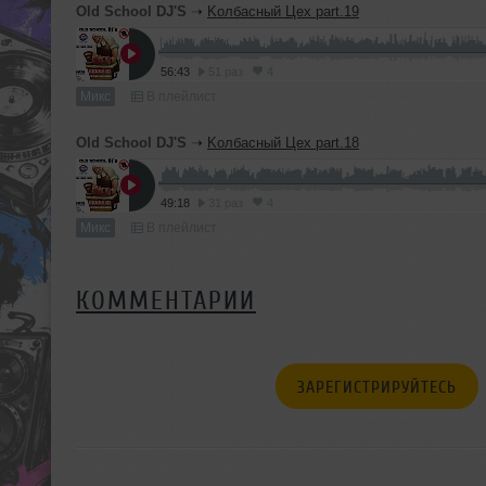
Old School DJ'S
➝
Kолбасный Цех part.19
56:43
51 раз
4
Микс
В плейлист
Old School DJ'S
➝
Kолбасный Цех part.18
49:18
31 раз
4
Микс
В плейлист
КОММЕНТАРИИ
ЗАРЕГИСТРИРУЙТЕСЬ