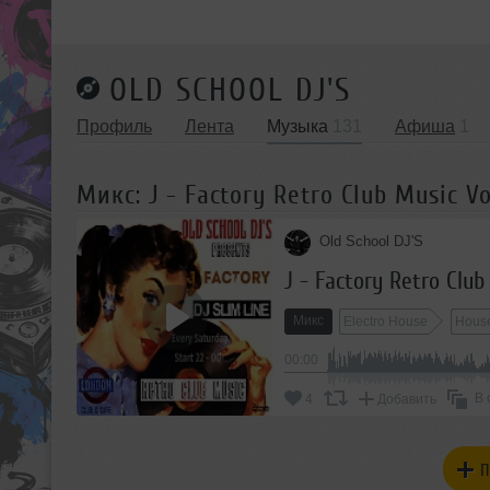
OLD SCHOOL DJ'S
Профиль
Лента
Музыка
131
Афиша
1
Микс: J - Factory Retro Club Music Vo
Old School DJ'S
J - Factory Retro Club
Микс
Electro House
Hous
00:00
В 
4
Добавить
П