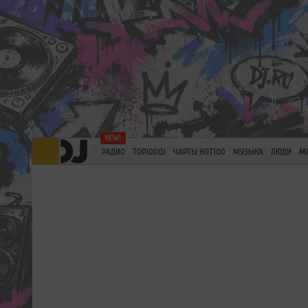
РАДИО
TOP100DJ
ЧАРТЫ HOT100
МУЗЫКА
ЛЮДИ
М