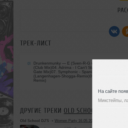
РАС
ТРЕК-ЛИСТ
Drunkenmunky
— E (Sven-R-G vs. Bass-T Remix)02.
01
(Club Mix)04. Adrima - I Can't Stand It (Original 
Gate Mix)07. Symphonic - Spanish Night (Steve Mu
(Langenhagen-Shogga-Remix)09. Alex Butcher - Swe
Remix)
На сайте поя
Микстейпы, л
ДРУГИЕ ТРЕКИ
OLD SCHOOL DJ'S
Old School DJ'S
➝
Women Party 16.05.2015.Club London Live 