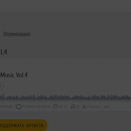
Упоминания
l.4
 Music Vol.4
e
очередь
Комментировать
</>
42:31
85
Скачать
ОДДЕРЖАТЬ АРТИСТА