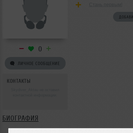
Стань первым!
ДОБАВИ
0
ЛИЧНОЕ СООБЩЕНИЕ
КОНТАКТЫ
Skydiver_Aktau не оставил
контактной информации.
БИОГРАФИЯ
Skydiver_Aktau ещё не поделился своей биографией