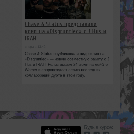
Chase & Status представили
клип на «Disgruntled» с J Hus и
IRAH
вчера в 13:42
Chase & Status опубликовали видеоклип на
«Disgruntled» — новую совместную работу с J
Hus и IRAH. Релиз вышел 24 июля на лейбле
Warner и сопровождает серию последних
коллабораций дуэта в этом году.
Будь в курсе: