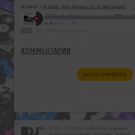
Dj Sandr
➝
Dj Sandr - Rock Remixes 2 (f. Dj Oleg Skipper)
64:36
866 раз
66
Микс
В плейлист (в 4 плейлистах)
КОММЕНТАРИИ
ЗАРЕГИСТРИРУЙТЕСЬ
© 2001 — 2026 «DJ.ru» Все права защищены.
Условия использования
О проекте
Помощь