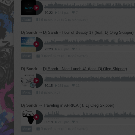
70:22
141 раз
7
Лайв
В плейлист (в 1 плейлисте)
Dj Sandr
➝
Dj Sandr - Hour of Beauty 17 (feat. Dj Oleg Skipper)
73:23
406 раз
13
Микс
В плейлист (в 1 плейлисте)
Dj Sandr
➝
Dj Sandr - Nice Lunch 41 (feat. Dj Oleg Skipper)
60:15
251 раз
11
Микс
В плейлист
Dj Sandr
➝
Traveling in AFRICA ( f. Dj Oleg Skipper)
65:19
213 раз
9
Микс
В плейлист (в 1 плейлисте)