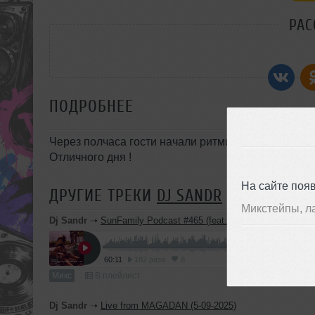
РАС
ПОДРОБНЕЕ
Через полчаса гости начали ритмичные движения 
Отличного дня !
На сайте поя
ДРУГИЕ ТРЕКИ
DJ SANDR
Микстейпы, л
Dj Sandr
➝
SunFamily Podcast #465 (feat. Dj Oleg Skipper)
60:11
182 раза
8
Микс
В плейлист
Dj Sandr
➝
Live from MAGADAN (5-09-2025)