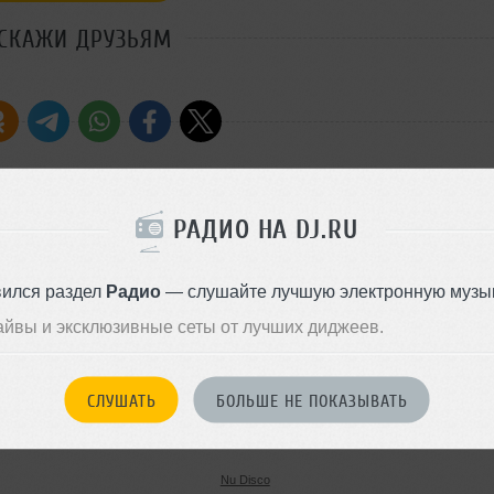
СКАЖИ ДРУЗЬЯМ
разными частями тела :)
РАДИО НА DJ.RU
Стили:
Nu Disco
,
Hous
Записан: 17 февраля 2023
вился раздел
Радио
— слушайте лучшую электронную музык
Добавлен: 28 февраля 2023, 
Источник записи: CD
айвы и эксклюзивные сеты от лучших диджеев.
BPM: 121 — 123
House
СЛУШАТЬ
БОЛЬШЕ НЕ ПОКАЗЫВАТЬ
138 MB, 320 kbps MP3
10
28 сентября 2025
Nu Disco