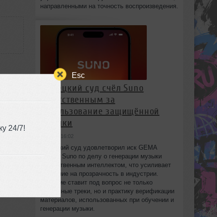
направленными на точность воспроизведения.
Esc
Немецкий суд счёл Suno
ответственным за
e
использование защищённой
музыки
у 24/7!
15:14
вчера в 16:02
Немецкий суд удовлетворил иск GEMA
против Suno по делу о генерации музыки
искусственным интеллектом, что усиливает
давление на прозрачность в индустрии.
Решение ставит под вопрос не только
отдельные треки, но и практику верификации
материалов, использованных при обучении и
генерации музыки.