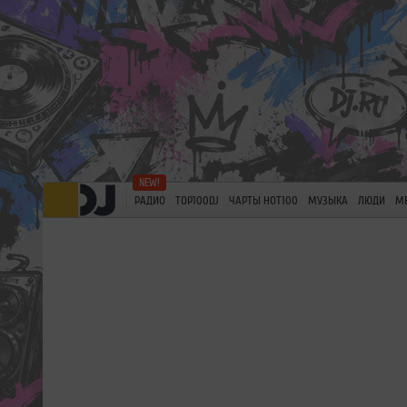
РАДИО
TOP100DJ
ЧАРТЫ HOT100
МУЗЫКА
ЛЮДИ
М