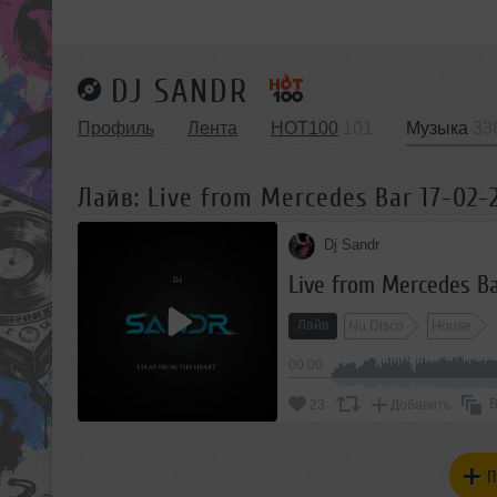
DJ SANDR
Профиль
Лента
HOT100
101
Музыка
33
Лайв: Live from Mercedes Bar 17-02-2
Dj Sandr
Live from Mercedes Bar
Лайв
Nu Disco
House
00:00
В
23
Добавить
П