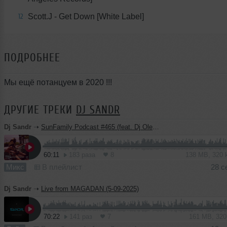
Scott.J - Get Down [White Label]
12
ПОДРОБНЕЕ
Мы ещё потанцуем в 2020 !!!
ДРУГИЕ ТРЕКИ
DJ SANDR
Dj Sandr
➝
SunFamily Podcast #465 (feat. Dj Oleg Skipper)
60:11
183 раза
8
138 MB, 320
Микс
В плейлист
28 с
Dj Sandr
➝
Live from MAGADAN (5-09-2025)
70:22
141 раз
7
161 MB, 32