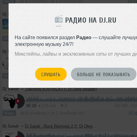
Лайв
В плейлист (в 1 плейлисте)
19 с
Dj Sandr
➝
Dj Sandr - Hour of Beauty 17 (feat. Dj Oleg Skipper)
РАДИО НА DJ.RU
73:23
406 раз
13
168 MB, 320
На сайте появился раздел
Радио
— слушайте лучшу
Микс
В плейлист (в 1 плейлисте)
08 с
электронную музыку 24/7!
Dj Sandr
➝
Dj Sandr - Nice Lunch 41 (feat. Dj Oleg Skipper)
Микстейпы, лайвы и эксклюзивные сеты от лучших д
60:15
253 раза
11
138 MB, 320
СЛУШАТЬ
БОЛЬШЕ НЕ ПОКАЗЫВАТЬ
Микс
В плейлист
03 с
Dj Sandr
➝
Traveling in AFRICA ( f. Dj Oleg Skipper)
65:19
213 раз
9
150 MB, 32
Микс
В плейлист (в 1 плейлисте)
16 
Dj Sandr
➝
Dj Sandr - Rock Remixes 2 (f. Dj Oleg Skipper)