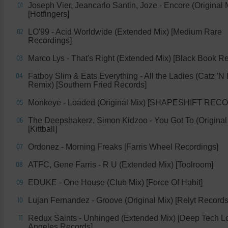
Joseph Vier, Jeancarlo Santin, Joze - Encore (Original 
01
[Hotfingers]
LO'99 - Acid Worldwide (Extended Mix) [Medium Rare
02
Recordings]
Marco Lys - That's Right (Extended Mix) [Black Book R
03
Fatboy Slim & Eats Everything - All the Ladies (Catz 'N
04
Remix) [Southern Fried Records]
Monkeye - Loaded (Original Mix) [SHAPESHIFT REC
05
The Deepshakerz, Simon Kidzoo - You Got To (Original
06
[Kittball]
Ordonez - Morning Freaks [Farris Wheel Recordings]
07
ATFC, Gene Farris - R U (Extended Mix) [Toolroom]
08
EDUKE - One House (Club Mix) [Force Of Habit]
09
Lujan Fernandez - Groove (Original Mix) [Relyt Records
10
Redux Saints - Unhinged (Extended Mix) [Deep Tech L
11
Angeles Records]