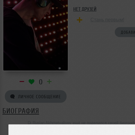
НЕТ ДРУЗЕЙ
Стань первым!
ДОБАВИ
0
ЛИЧНОЕ СООБЩЕНИЕ
БИОГРАФИЯ
Dj Ruslan Akhmetvaliyev ещё не поделился своей биогра