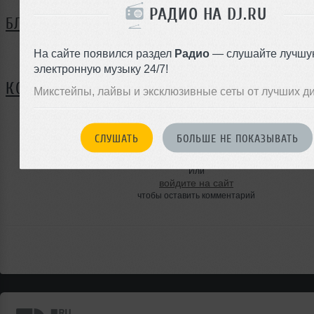
РАДИО НА DJ.RU
БЛОГ
На сайте появился раздел
Радио
— слушайте лучшу
Нет записей в блоге
электронную музыку 24/7!
КОММЕНТАРИИ
Микстейпы, лайвы и эксклюзивные сеты от лучших д
СЛУШАТЬ
БОЛЬШЕ НЕ ПОКАЗЫВАТЬ
ЗАРЕГИСТРИРУЙТЕСЬ
Или
войдите на сайт
чтобы оставить комментарий