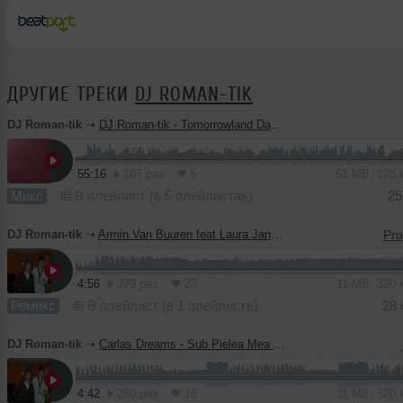
ДРУГИЕ ТРЕКИ
DJ ROMAN-TIK
DJ Roman-tik
➝
DJ Roman-tik - Tomorrowland Daybreak Session Mix
55:16
197 раз
6
51 MB, 128
Микс
В плейлист (в 5 плейлистах)
25
DJ Roman-tik
➝
Armin Van Buuren feat Laura Jansen - Sound Of The Drums ( DJ Roman-tik Remix)
4:56
379 раз
23
11 MB, 320
Ремикс
В плейлист (в 1 плейлисте)
28 
DJ Roman-tik
➝
Carlas Dreams - Sub Pielea Mea (DJ Roman-tik DUB mix)
4:42
250 раз
16
11 MB, 320