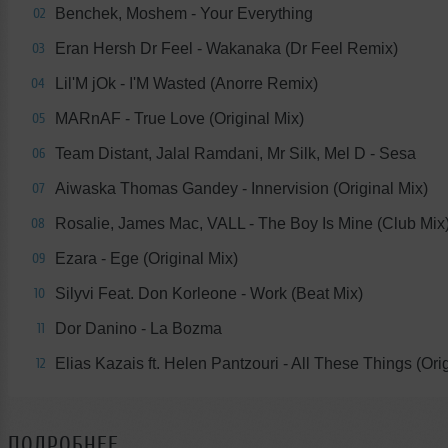
Benchek, Moshem - Your Everything
02
Eran Hersh Dr Feel - Wakanaka (Dr Feel Remix)
03
Lil'M jOk - I'M Wasted (Anorre Remix)
04
MARnAF - True Love (Original Mix)
05
Team Distant, Jalal Ramdani, Mr Silk, Mel D - Sesa
06
Aiwaska Thomas Gandey - Innervision (Original Mix)
07
Rosalie, James Mac, VALL - The Boy Is Mine (Club Mix
08
Ezara - Ege (Original Mix)
09
Silyvi Feat. Don Korleone - Work (Beat Mix)
10
Dor Danino - La Bozma
11
Elias Kazais ft. Helen Pantzouri - All These Things (Ori
12
ПОДРОБНЕЕ