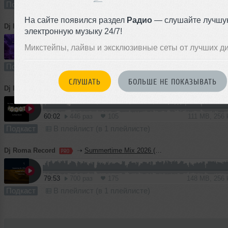
Подкаст
В плейлист (в 3 плейлистах)
На сайте появился раздел
Радио
— слушайте лучшу
Dj Roma Record
➝
July Organic Mix 2026
электронную музыку 24/7!
Микстейпы, лайвы и эксклюзивные сеты от лучших д
80:47
618 раз
148
150 MB, 256
Подкаст
В плейлист
СЛУШАТЬ
БОЛЬШЕ НЕ ПОКАЗЫВАТЬ
Dj Roma Record
➝
July House & Tech Session 2026
60:02
446 раз
105
111 MB, 256
Подкаст
В плейлист (в 1 плейлисте)
Dj Roma Record
➝
Summertime Mix 2026 (afro & tribal)
79:53
700 раз
175
148 MB, 256
Подкаст
В плейлист (в 1 плейлисте)