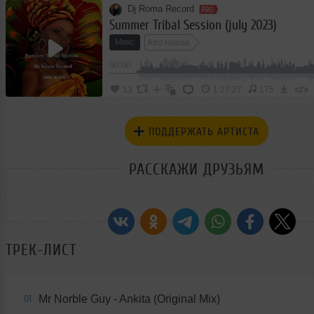
Dj Roma Record
Summer Tribal Session (july 2023)
Микс
Afro House
00:00
</>
13
1:27:27
175
ПОДДЕРЖАТЬ АРТИСТА
РАССКАЖИ ДРУЗЬЯМ
ТРЕК-ЛИСТ
Mr Norble Guy - Ankita (Original Mix)
01