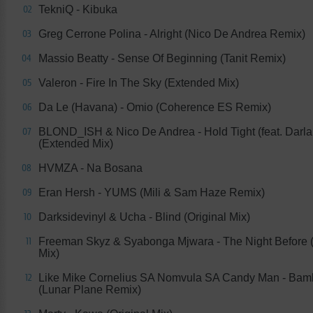
TekniQ - Kibuka
02
Greg Cerrone Polina - Alright (Nico De Andrea Remix)
03
Massio Beatty - Sense Of Beginning (Tanit Remix)
04
Valeron - Fire In The Sky (Extended Mix)
05
Da Le (Havana) - Omio (Coherence ES Remix)
06
BLOND_ISH & Nico De Andrea - Hold Tight (feat. Darla
07
(Extended Mix)
HVMZA - Na Bosana
08
Eran Hersh - YUMS (Mili & Sam Haze Remix)
09
Darksidevinyl & Ucha - Blind (Original Mix)
10
Freeman Skyz & Syabonga Mjwara - The Night Before (
11
Mix)
Like Mike Cornelius SA Nomvula SA Candy Man - Bam
12
(Lunar Plane Remix)