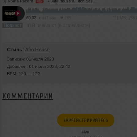
Dj Roma Record
➝
July House & Tech Session 2026
60:02
447 раз
105
111 MB, 256
Подкаст
В плейлист (в 1 плейлисте)
Стиль:
Afro House
Записан: 01 июля 2023
Добавлен: 01 июля 2023, 22:42
BPM: 120 — 122
КОММЕНТАРИИ
ЗАРЕГИСТРИРУЙТЕСЬ
Или