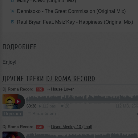
Marty - Kawa (Original Mix)
13
Dennisoko - The Great Commission (Original Mix)
14
Raul Bryan Feat. Msiz'Kay - Happiness (Original Mix)
15
ПОДРОБНЕЕ
Enjoy!
ДРУГИЕ ТРЕКИ
DJ ROMA RECORD
Dj Roma Record
➝
House Lover
60:38
112 раз
28
112 MB, 25
Подкаст
В плейлист
Dj Roma Record
➝
Disco Medley 10 (final)