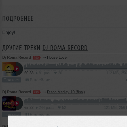
ПОДРОБНЕЕ
Enjoy!
ДРУГИЕ ТРЕКИ
DJ ROMA RECORD
Dj Roma Record
➝
House Lover
60:38
81 раз
20
112 MB, 25
Подкаст
В плейлист
Dj Roma Record
➝
Disco Medley 10 (final)
65:22
244 раза
52
121 MB, 256
Подкаст
В плейлист
Dj Roma Record
➝
Summertime Mix 2026 (progressive)