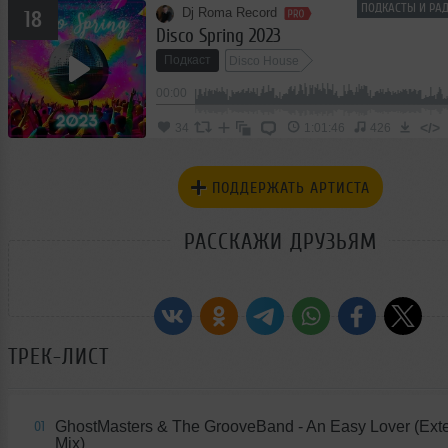
ПОДКАСТЫ И РАД
Dj Roma Record
18
Disco Spring 2023
Подкаст
Disco House
00:00
</>
34
1:01:46
426
ПОДДЕРЖАТЬ АРТИСТА
РАССКАЖИ ДРУЗЬЯМ
ТРЕК-ЛИСТ
GhostMasters & The GrooveBand - An Easy Lover (Ext
01
Mix)