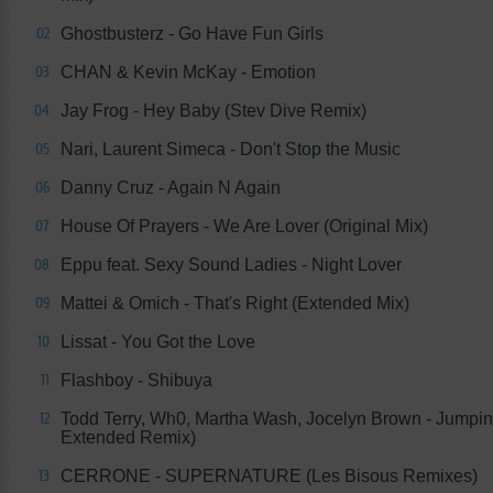
Ghostbusterz - Go Have Fun Girls
02
CHAN & Kevin McKay - Emotion
03
Jay Frog - Hey Baby (Stev Dive Remix)
04
Nari, Laurent Simeca - Don't Stop the Music
05
Danny Cruz - Again N Again
06
House Of Prayers - We Are Lover (Original Mix)
07
Eppu feat. Sexy Sound Ladies - Night Lover
08
Mattei & Omich - That's Right (Extended Mix)
09
Lissat - You Got the Love
10
Flashboy - Shibuya
11
Todd Terry, Wh0, Martha Wash, Jocelyn Brown - Jumpi
12
Extended Remix)
CERRONE - SUPERNATURE (Les Bisous Remixes)
13